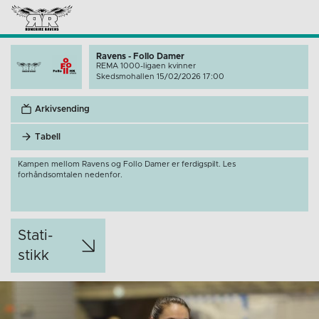
Ravens - Follo Damer
REMA 1000-ligaen kvinner
Skedsmohallen 15/02/2026 17:00
Arkivsending
Tabell
Kampen mellom Ravens og Follo Damer er ferdigspilt. Les
forhåndsomtalen nedenfor.
Stati­
stikk