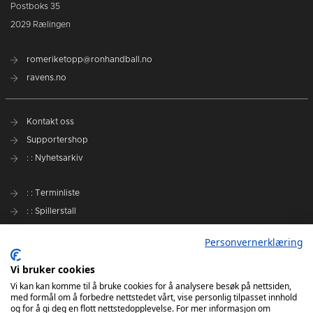
Postboks 35
2029 Rælingen
romeriketopp@ronhandball.no
ravens.no
Kontakt oss
Supportershop
: : Nyhetsarkiv
: : Terminliste
: : Spillerstall
Preseason Challenge
Personvernerklæring
: : Samarbeidspartnere
Vi bruker cookies
Slik kan du støtte Romerike Ravens
Vi kan kan komme til å bruke cookies for å analysere besøk på nettsiden,
med formål om å forbedre nettstedet vårt, vise personlig tilpasset innhold
Personvernerklæring
og for å gi deg en flott nettstedopplevelse. For mer informasjon om