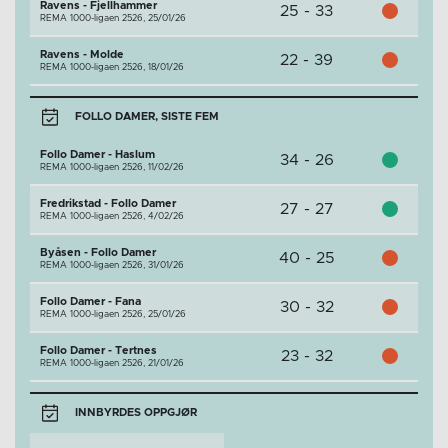
Ravens - Fjellhammer
25 - 33
REMA 1000-ligaen 2526,
25/01/26
Ravens - Molde
22 - 39
REMA 1000-ligaen 2526,
18/01/26
FOLLO DAMER, SISTE FEM
Follo Damer - Haslum
34 - 26
REMA 1000-ligaen 2526,
11/02/26
Fredrikstad - Follo Damer
27 - 27
REMA 1000-ligaen 2526,
4/02/26
Byåsen - Follo Damer
40 - 25
REMA 1000-ligaen 2526,
31/01/26
Follo Damer - Fana
30 - 32
REMA 1000-ligaen 2526,
25/01/26
Follo Damer - Tertnes
23 - 32
REMA 1000-ligaen 2526,
21/01/26
INNBYRDES OPPGJØR