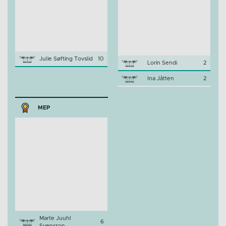
Julie Søfting Tovslid
10
Lorin Sendi
2
Ina Jåtten
2
MEP
Marte Juuhl
6
Svensson