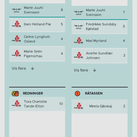
Marte Juuhl
8
Marte Juuhl
Svensson
7
Svensson
Iben Helland Flø
5
Fredrikke Sundsby
5
Kjølstad
Celine Lyngholt-
4
Mari Myrland
4
Osland
Marte Sirén
Anette Sundfær
4
3
Figenschau
Johnsen
Vis flere
Vis flere
REDNINGER
RÅTASSEN
Tora Charlotte
10
Tande-Elton
Mirela Gjikokaj
2