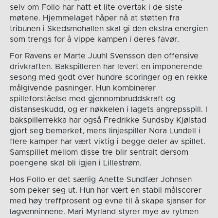
selv om Follo har hatt et lite overtak i de siste
møtene. Hjemmelaget håper nå at støtten fra
tribunen i Skedsmohallen skal gi den ekstra energien
som trengs for å vippe kampen i deres favør.
For Ravens er Marte Juuhl Svensson den offensive
drivkraften. Bakspilleren har levert en imponerende
sesong med godt over hundre scoringer og en rekke
målgivende pasninger. Hun kombinerer
spilleforståelse med gjennombruddskraft og
distanseskudd, og er nøkkelen i lagets angrepsspill. I
bakspillerrekka har også Fredrikke Sundsby Kjølstad
gjort seg bemerket, mens linjespiller Nora Lundell i
flere kamper har vært viktig i begge deler av spillet.
Samspillet mellom disse tre blir sentralt dersom
poengene skal bli igjen i Lillestrøm.
Hos Follo er det særlig Anette Sundfær Johnsen
som peker seg ut. Hun har vært en stabil målscorer
med høy treffprosent og evne til å skape sjanser for
lagvenninnene. Mari Myrland styrer mye av rytmen