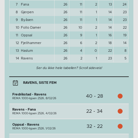
7
Fana
26
11
2
13
24
8
Gjerpen
26
11
1
14
23
9
Byåsen
26
11
1
14
23
10
Follo Damer
26
10
2
14
22
11
Oppsal
26
9
1
16
19
12
Fjellhammer
26
6
2
18
14
13
Haslum
26
4
0
22
8
14
Ravens
26
2
1
23
5
Ser du ikke hele tabellen? Scroll sideveis!
RAVENS, SISTE FEM
Fredrikstad - Ravens
40 - 28
REMA 1000-ligaen 2526,
8/02/26
Ravens - Fana
22 - 34
REMA 1000-ligaen 2526,
4/02/26
Oppsal - Ravens
32 - 22
REMA 1000-ligaen 2526,
1/02/26