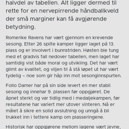
halvdel av tabellen. Alt ligger dermed til
rette for en nervepirrende håndballkveld
der små marginer kan få avgjørende
betydning.
Romerike Ravens har vært gjennom en krevende
sesong. Etter 26 spilte kamper ligger laget på 13.
plass og er involvert i bunnstriden. Høsten ble tung
med et gradvis fall nedover tabellen, men laget har
samtidig vist både moral og utvikling. Det har vært
glimt av kvalitet, og viljen til å stå løpet ut har vært
tydelig – noe som gir håp inn mot sesonginnspurten.
Follo Damer har på sin side levert en mer stabil
sesong og innehar 9. plassen før oppgjøret. De
åpnet sterkt og var tidlig med i medaljekampen, før
resultatene har variert mer utover vinteren. Nå er
målet å sikre en solid avslutning og unngå å bli
trukket inn i tettere kamp om plasseringene.
Historisk har oppgjørene mellom lagene vært jevne,