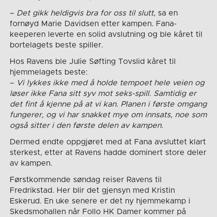
–
Det gikk heldigvis bra for oss til slutt
, sa en
fornøyd Marie Davidsen etter kampen. Fana-
keeperen leverte en solid avslutning og ble kåret til
bortelagets beste spiller.
Hos Ravens ble Julie Søfting Tovslid kåret til
hjemmelagets beste:
–
Vi lykkes ikke med å holde tempoet hele veien og
løser ikke Fana sitt syv mot seks-spill. Samtidig er
det fint å kjenne på at vi kan. Planen i første omgang
fungerer, og vi har snakket mye om innsats, noe som
også sitter i den første delen av kampen.
Dermed endte oppgjøret med at Fana avsluttet klart
sterkest, etter at Ravens hadde dominert store deler
av kampen.
Førstkommende søndag reiser Ravens til
Fredrikstad. Her blir det gjensyn med Kristin
Eskerud. En uke senere er det ny hjemmekamp i
Skedsmohallen når Follo HK Damer kommer på