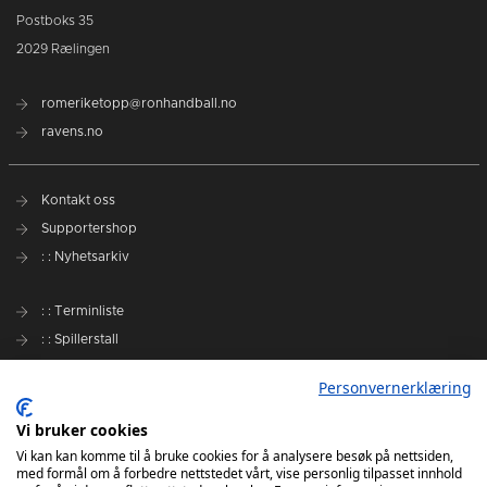
Postboks 35
2029 Rælingen
romeriketopp@ronhandball.no
ravens.no
Kontakt oss
Supportershop
: : Nyhetsarkiv
: : Terminliste
: : Spillerstall
Preseason Challenge
Personvernerklæring
: : Samarbeidspartnere
Vi bruker cookies
Slik kan du støtte Romerike Ravens
Vi kan kan komme til å bruke cookies for å analysere besøk på nettsiden,
med formål om å forbedre nettstedet vårt, vise personlig tilpasset innhold
Personvernerklæring