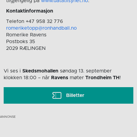
tilgjengelig på
www.datatilsynet.no
.
Kontaktinformasjon
Telefon +47 958 32 776
romeriketopp@ronhandball.no
Romerike Ravens
Postboks 35
2029 RÆLINGEN
Vi ses i
Skedsmohallen
søndag 13. september
klokken 18:00
– når
Ravens
møter
Trondheim TH
!
Billetter