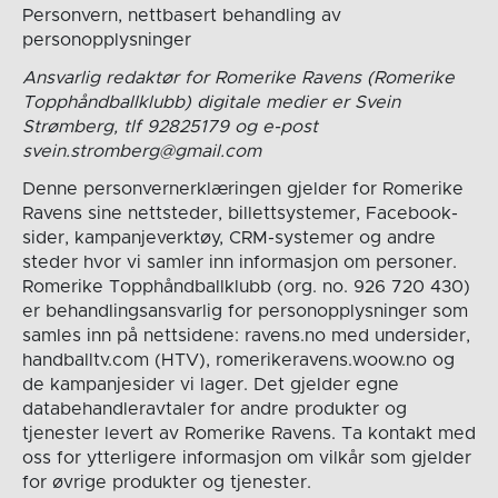
Personvern, nettbasert behandling av
personopplysninger
Ansvarlig redaktør for Romerike Ravens (Romerike
Topphåndballklubb) digitale medier er Svein
Strømberg, tlf 92825179 og e-post
svein.stromberg@gmail.com
Denne personvernerklæringen gjelder for Romerike
Ravens sine nettsteder, billettsystemer, Facebook-
sider, kampanjeverktøy, CRM-systemer og andre
steder hvor vi samler inn informasjon om personer.
Romerike Topphåndballklubb (org. no. 926 720 430)
er behandlingsansvarlig for personopplysninger som
samles inn på nettsidene: ravens.no med undersider,
handballtv.com (HTV), romerikeravens.woow.no og
de kampanjesider vi lager. Det gjelder egne
databehandleravtaler for andre produkter og
tjenester levert av Romerike Ravens. Ta kontakt med
oss for ytterligere informasjon om vilkår som gjelder
for øvrige produkter og tjenester.