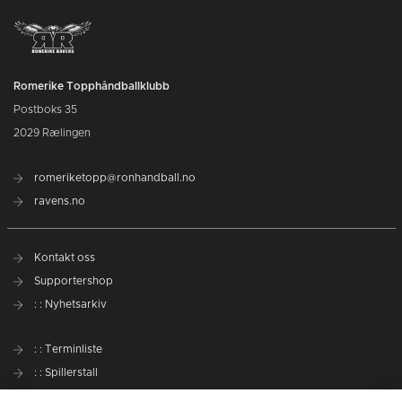
Romerike Topphåndballklubb
Postboks 35
2029 Rælingen
romeriketopp@ronhandball.no
ravens.no
Kontakt oss
Supportershop
: : Nyhetsarkiv
: : Terminliste
: : Spillerstall
Preseason Challenge