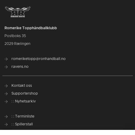
Romerike Topphåndballklubb
Postboks 35
2029 Rælingen
romeriketopp@ronhandball.no
ravens.no
Kontakt oss
Supportershop
: : Nyhetsarkiv
: : Terminliste
: : Spillerstall
Preseason Challenge