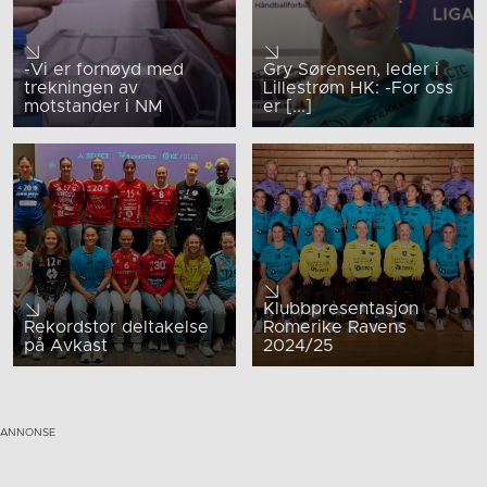
-Vi er fornøyd med
Gry Sørensen, leder i
trekningen av
Lillestrøm HK: -For oss
motstander i NM
er [...]
Klubbpresentasjon
Rekordstor deltakelse
Romerike Ravens
på Avkast
2024/25