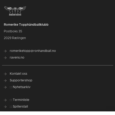
Romerike Topphåndballklubb
Postboks 35
2029 Rælingen
romeriketopp@ronhandball.no
ravens.no
Kontakt oss
Supportershop
: : Nyhetsarkiv
: : Terminliste
: : Spillerstall
Preseason Challenge