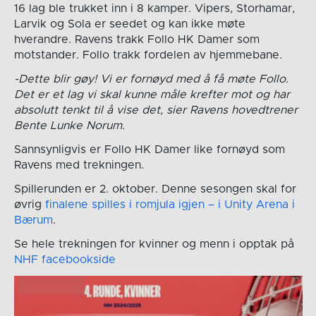
16 lag ble trukket inn i 8 kamper. Vipers, Storhamar,
Larvik og Sola er seedet og kan ikke møte
hverandre. Ravens trakk Follo HK Damer som
motstander. Follo trakk fordelen av hjemmebane.
-Dette blir gøy! Vi er fornøyd med å få møte Follo.
Det er et lag vi skal kunne måle krefter mot og har
absolutt tenkt til å vise det, sier Ravens hovedtrener
Bente Lunke Norum.
Sannsynligvis er Follo HK Damer like fornøyd som
Ravens med trekningen.
Spillerunden er 2. oktober. Denne sesongen skal for
øvrig
finalene spilles i romjula igjen – i Unity Arena i
Bærum
.
Se hele trekningen for kvinner og menn i opptak på
NHF facebookside