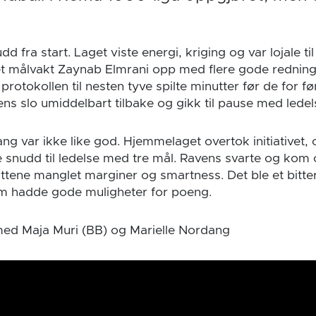
d fra start. Laget viste energi, kriging og var lojale ti
et målvakt Zaynab Elmrani opp med flere gode redning
 protokollen til nesten tyve spilte minutter før de for f
ens slo umiddelbart tilbake og gikk til pause med ledels
g var ikke like god. Hjemmelaget overtok initiativet, o
 snudd til ledelse med tre mål. Ravens svarte og kom 
ttene manglet marginer og smartness. Det ble et bitte
m hadde gode muligheter for poeng.
med Maja Muri (BB) og Marielle Nordang