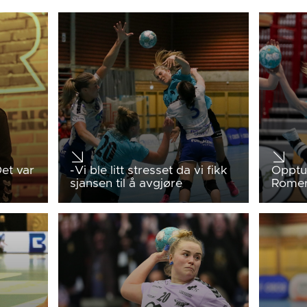
et var
-Vi ble litt stresset da vi fikk
Opptur
sjansen til å avgjøre
Romer