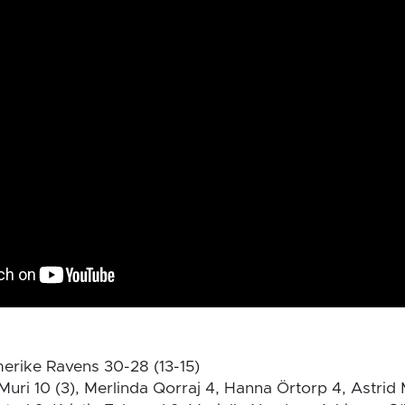
erike Ravens 30-28 (13-15)
Muri 10 (3), Merlinda Qorraj 4, Hanna Örtorp 4, Astrid