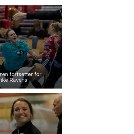
en fortsetter for
ike Ravens