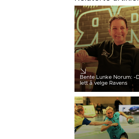
Bente Lunke Norum: -D
lett å velge Ravens