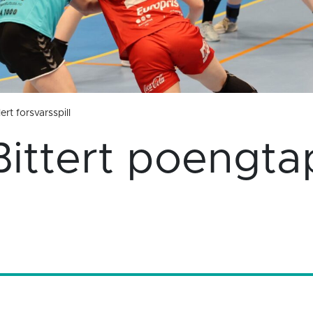
rt forsvarsspill
Bittert poengta