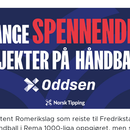
ltent Romerikslag som reiste til Fredriks
ndball i Rema 1000-liga oppgjøret, men 