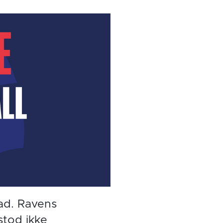
tad. Ravens
stod ikke