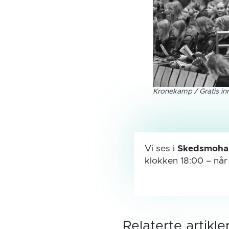
Kronekamp / Gratis i
Vi ses i
Skedsmohal
klokken 18:00
– nå
Relaterte artikle