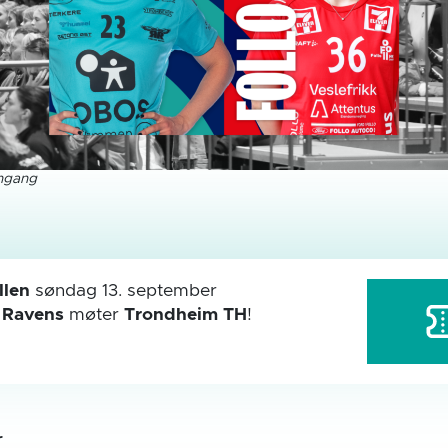
nngang
len
søndag 13. september
r
Ravens
møter
Trondheim TH
!
r