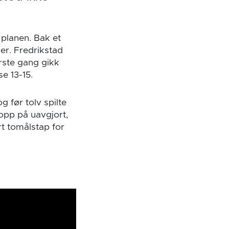
l planen. Bak et
er. Fredrikstad
ørste gang gikk
e 13-15.
g før tolv spilte
opp på uavgjort,
rt tomålstap for