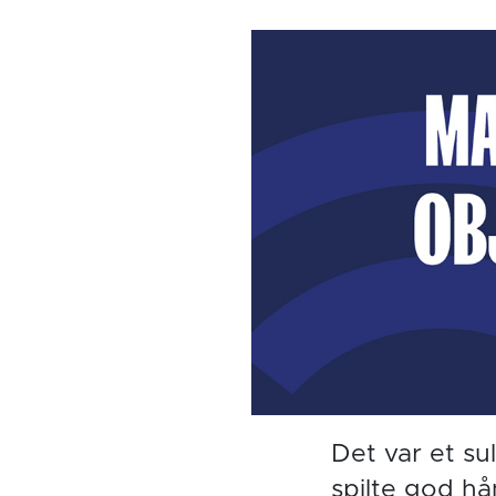
Det var et su
spilte god hå