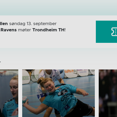
len
søndag 13. september
r
Ravens
møter
Trondheim TH
!
r