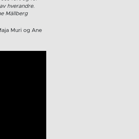
 av hverandre.
ne Mällberg
Maja Muri og Ane