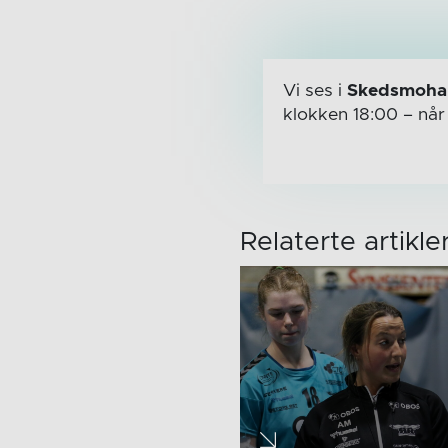
Vi ses i
Skedsmohal
klokken 18:00
– nå
Relaterte artikle