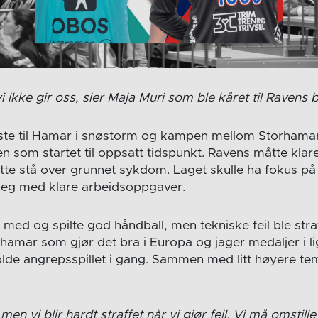
vi ikke gir oss, sier Maja Muri som ble kåret til Ravens b
iste til Hamar i snøstorm og kampen mellom Storhama
n som startet til oppsatt tidspunkt. Ravens måtte klar
e stå over grunnet sykdom. Laget skulle ha fokus på 
seg med klare arbeidsoppgaver.
med og spilte god håndball, men tekniske feil ble straf
hamar som gjør det bra i Europa og jager medaljer i li
olde angrepsspillet i gang. Sammen med litt høyere te
en vi blir hardt straffet når vi gjør feil. Vi må omstille