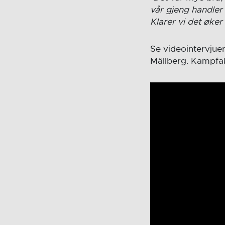
vår gjeng handler 
Klarer vi det øke
Se videointervjue
Mällberg. Kampfak