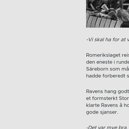
-Vi skal ha for at 
Romerikslaget re
den eneste i runde
Säreborn som mått
hadde forberedt 
Ravens hang godt 
et formsterkt Stor
klarte Ravens å h
gode sjanser.
-Det var mye bra, m