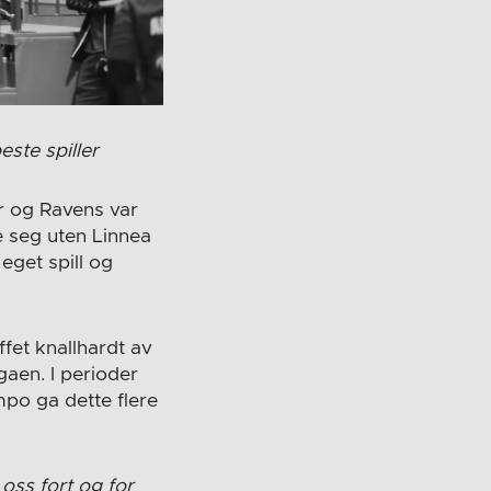
este spiller
r og Ravens var
e seg uten Linnea
eget spill og
fet knallhardt av
gaen. I perioder
mpo ga dette flere
 oss fort og for