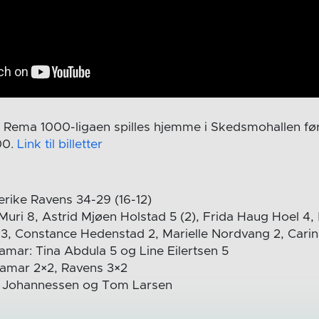
i Rema 1000-ligaen spilles hjemme i Skedsmohallen 
00.
Link til billetter
rike Ravens 34-29 (16-12)
Muri 8, Astrid Mjøen Holstad 5 (2), Frida Haug Hoel 4,
d 3, Constance Hedenstad 2, Marielle Nordvang 2, Cari
mar: Tina Abdula 5 og Line Eilertsen 5
hamar 2×2, Ravens 3×2
 Johannessen og Tom Larsen