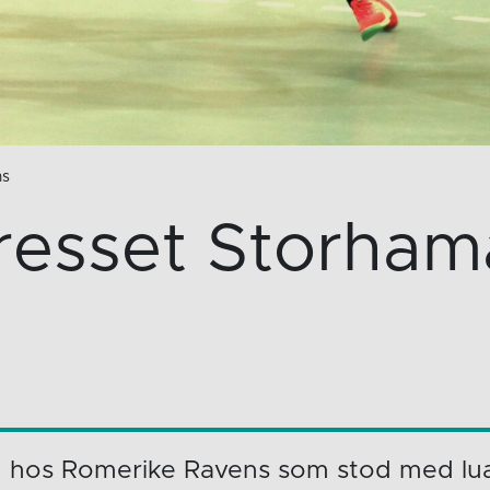
ns
resset Storham
n hos Romerike Ravens som stod med lua