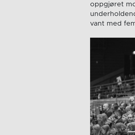
oppgjøret mo
underholdend
vant med fem