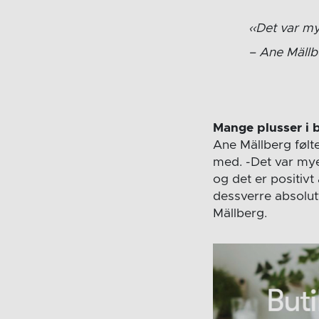
Det var my
Ane Mällb
Mange plusser i 
Ane Mällberg følte
med. -Det var mye 
og det er positivt
dessverre absolut
Mällberg.