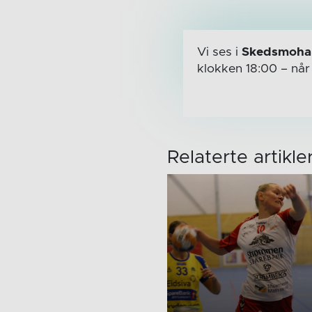
Vi ses i
Skedsmohal
klokken 18:00
– nå
Relaterte artikle