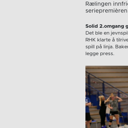
Rælingen innfri
seriepremièren
Solid 2.omgang ga
Det ble en jevnspi
RHK klarte å tilri
spill på linja. Bak
legge press.