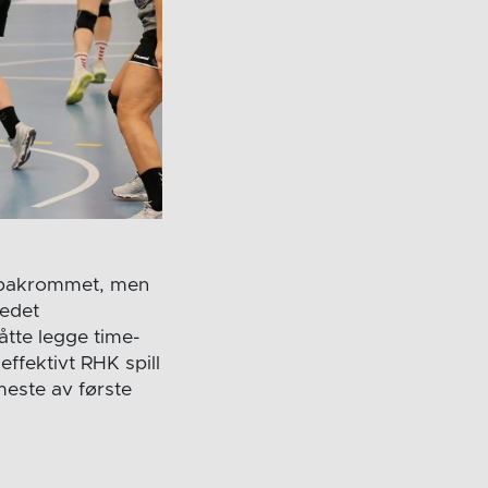
 i bakrommet, men
ledet
tte legge time-
effektivt RHK spill
 meste av første