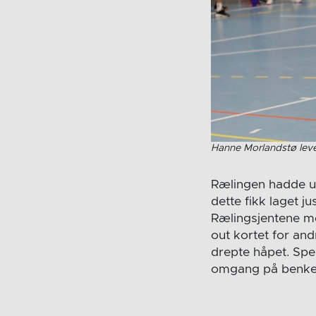
Hanne Morlandstø le
Rælingen hadde ut
dette fikk laget j
Rælingsjentene m
out kortet for and
drepte håpet. Spes
omgang på benken 