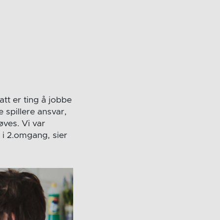
tt er ting å jobbe
e spillere ansvar,
øves. Vi var
 i 2.omgang, sier