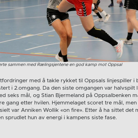
verte sammen med Rælingsjentene en god kamp mot Oppsal
fordringer med å takle rykket til Oppsals linjespiller
ustert i 2.omgang. Da den siste omgangen var halvspilt 
ed seks mål, og Stian Bjermeland på Oppsalbenken må
re gang etter hvilen. Hjemmelaget scoret tre mål, men 
ielt var Anniken Wollik «on fire». Etter å ha sittet det
sprudlet hun av energi i kampens siste fase.