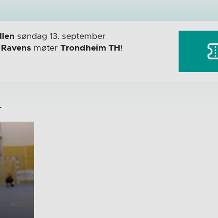
len
søndag 13. september
r
Ravens
møter
Trondheim TH
!
r