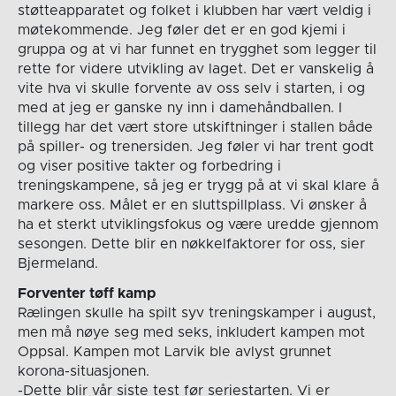
støtteapparatet og folket i klubben har vært veldig i
møtekommende. Jeg føler det er en god kjemi i
gruppa og at vi har funnet en trygghet som legger til
rette for videre utvikling av laget. Det er vanskelig å
vite hva vi skulle forvente av oss selv i starten, i og
med at jeg er ganske ny inn i damehåndballen. I
tillegg har det vært store utskiftninger i stallen både
på spiller- og trenersiden. Jeg føler vi har trent godt
og viser positive takter og forbedring i
treningskampene, så jeg er trygg på at vi skal klare å
markere oss. Målet er en sluttspillplass. Vi ønsker å
ha et sterkt utviklingsfokus og være uredde gjennom
sesongen. Dette blir en nøkkelfaktorer for oss, sier
Bjermeland.
Forventer tøff kamp
Rælingen skulle ha spilt syv treningskamper i august,
men må nøye seg med seks, inkludert kampen mot
Oppsal. Kampen mot Larvik ble avlyst grunnet
korona-situasjonen.
-Dette blir vår siste test før seriestarten. Vi er