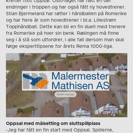
krefter mot Oppsal. Oslo-laget har hatt en del
endringer i troppen og har også fått ny hovedtrener.
Stian Bjermeland har røtter i håndballen på Romerike
og har flere år som hovedtrener i bl.a. Lillestrøm
Topphåndball. Dette kan bli en fin duell med trenere
fra Romerike på hver sin benk. Rælingen må finne
seg i å stå som utfordrer, i alle fall dersom man skal
følge eksperttipsene for årets Rema 1000-liga.
Oppsal med målsetting om sluttspillplass
-Jeg har fått en fin start med Oppsal. Spillerne,