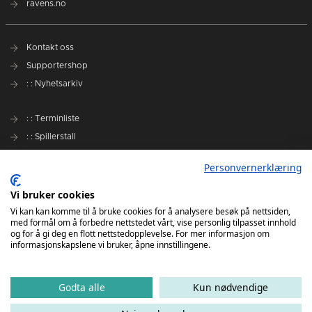
ravens.no
Kontakt oss
Supportershop
: : Nyhetsarkiv
: : Terminliste
: : Spillerstall
Preseason Challenge
Personvernerklæring
: : Samarbeidspartnere
Vi bruker cookies
Slik kan du støtte Romerike Ravens
Vi kan kan komme til å bruke cookies for å analysere besøk på nettsiden,
med formål om å forbedre nettstedet vårt, vise personlig tilpasset innhold
Personvernerklæring
og for å gi deg en flott nettstedopplevelse. For mer informasjon om
informasjonskapslene vi bruker, åpne innstillingene.
Godta alle
Kun nødvendige