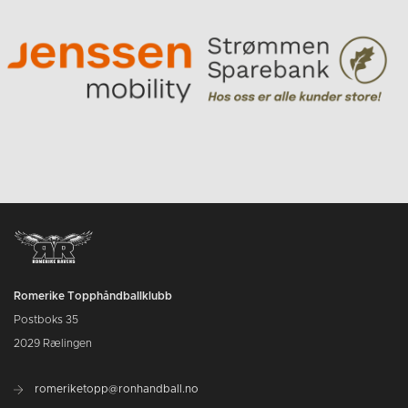
Romerike Topphåndballklubb
Postboks 35
2029 Rælingen
romeriketopp@ronhandball.no