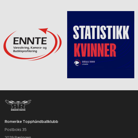
Romerike Topphåndballklubb
Postboks 35
2029 Rælingen