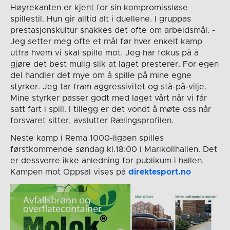
Høyrekanten er kjent for sin kompromissløse
spillestil. Hun gir alltid alt i duellene. I gruppas
prestasjonskultur snakkes det ofte om arbeidsmål. -
Jeg setter meg ofte et mål før hver enkelt kamp
utfra hvem vi skal spille mot. Jeg har fokus på å
gjøre det best mulig slik at laget presterer. For egen
del handler det mye om å spille på mine egne
styrker. Jeg tar fram aggressivitet og stå-på-vilje.
Mine styrker passer godt med laget vårt når vi får
satt fart i spill. I tillegg er det vondt å møte oss når
forsvaret sitter, avslutter Rælingsprofilen.
Neste kamp i Rema 1000-ligaen spilles
førstkommende søndag kl.18:00 i Marikollhallen. Det
er dessverre ikke anledning for publikum i hallen.
Kampen mot Oppsal vises på
direktesport.no