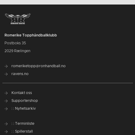
Romerike Topphåndballklubb
Postboks 35
2029 Rælingen
romeriketopp@ronhandball.no
ravens.no
Kontakt oss
Supportershop
: : Nyhetsarkiv
: : Terminliste
: : Spillerstall