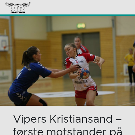
Vipers Kristiansand –
første motstander på