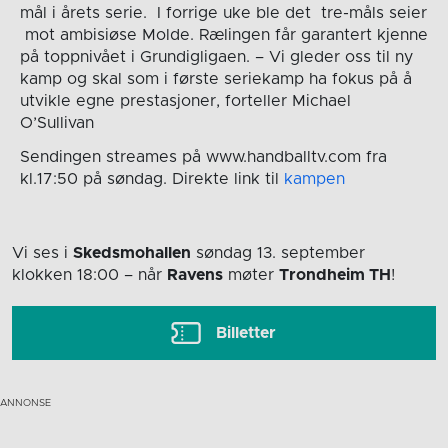
mål i årets serie. I forrige uke ble det tre-måls seier
mot ambisiøse Molde. Rælingen får garantert kjenne
på toppnivået i Grundigligaen. – Vi gleder oss til ny
kamp og skal som i første seriekamp ha fokus på å
utvikle egne prestasjoner, forteller Michael
O’Sullivan
Sendingen streames på www.handballtv.com fra
kl.17:50 på søndag. Direkte link til
kampen
Vi ses i
Skedsmohallen
søndag 13. september
klokken 18:00
– når
Ravens
møter
Trondheim TH
!
Billetter