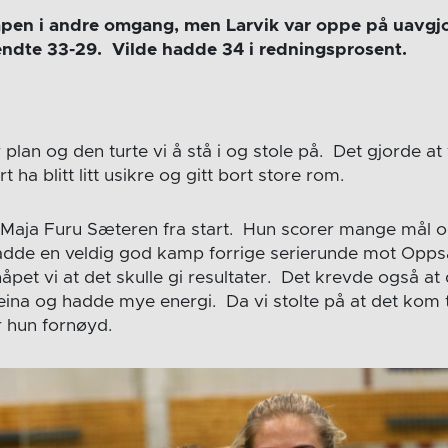
pen i andre omgang, men Larvik var oppe på uavgjo
dte 33-29. Vilde hadde 34 i redningsprosent.
 plan og den turte vi å stå i og stole på. Det gjorde at
 ha blitt litt usikre og gitt bort store rom.
ut Maja Furu Sæteren fra start. Hun scorer mange mål o
g hadde en veldig god kamp forrige serierunde mot Opps
åpet vi at det skulle gi resultater. Det krevde også at
eina og hadde mye energi. Da vi stolte på at det kom t
er hun fornøyd.