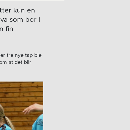
tter kun en
hva som bor i
 fin
er tre nye tap ble
m at det blir