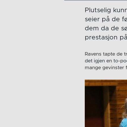
Plutselig ku
seier på de f
dem da de sø
prestasjon p
Ravens tapte de tr
det igjen en to-p
mange gevinster 