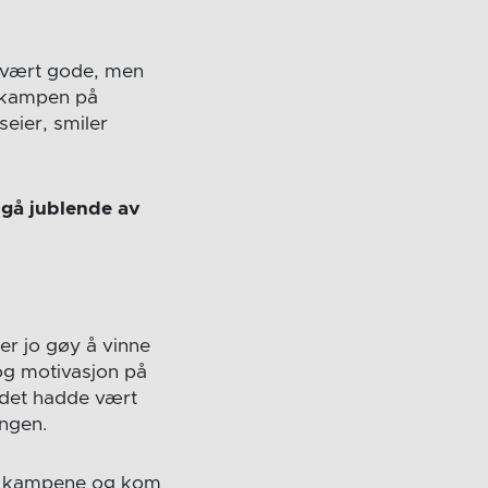
r vært gode, men
 i kampen på
eier, smiler
 gå jublende av
er jo gøy å vinne
og motivasjon på
 det hadde vært
ingen.
ste kampene og kom