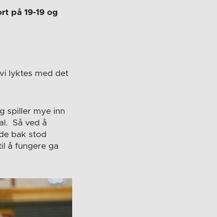
rt på 19-19 og
 vi lyktes med det
g spiller mye inn
al. Så ved å
 de bak stod
il å fungere ga