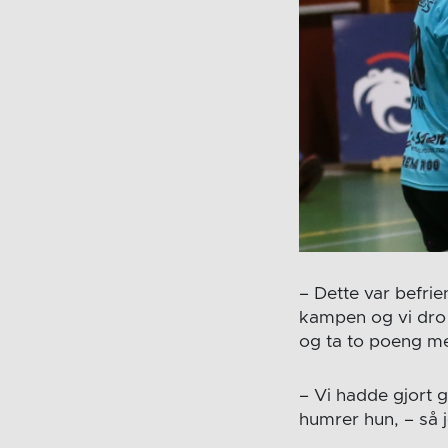
– Dette var befri
kampen og vi dro t
og ta to poeng m
– Vi hadde gjort g
humrer hun, – så j