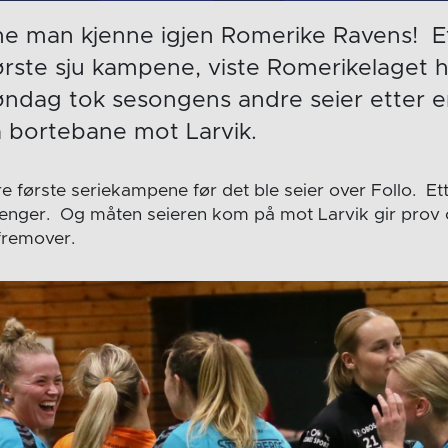
nne man kjenne igjen Romerike Ravens! E
ørste sju kampene, viste Romerikelaget 
ndag tok sesongens andre seier etter en
å bortebane mot Larvik.
e første seriekampene før det ble seier over Follo. Ett
oenger. Og måten seieren kom på mot Larvik gir prov o
fremover.