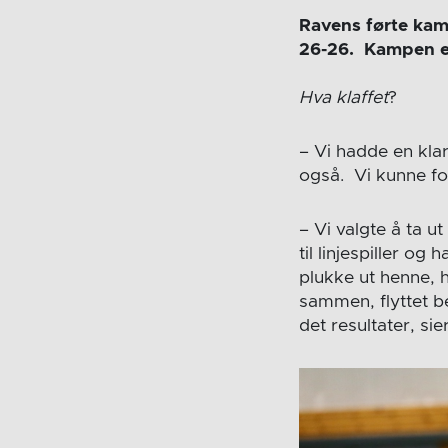
Ravens førte kam
26-26. Kampen en
Hva klaffet
?
– Vi hadde en klar
også. Vi kunne fort
– Vi valgte å ta 
til linjespiller o
plukke ut henne, h
sammen, flyttet b
det resultater, si