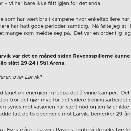
r – vi har bare ikke fått igjen for det enda.
e som har vært bra i kampene hvor enkeltspillere ha
flere har hatt gode perioder samtidig. Nå følte jeg at
et mange som meldte seg på. Det var en ordentlig lags
rvik var det en måned siden Ravensspillerne kunne
lo slått 29-24 i Stil Arena.
ieren over Larvi
k?
d laget og energien i gruppa det å vinne kamper. Det 
eg tror det gjør mye for det videre treningsarbeidet 
jeg synes motivasjonen har vært god og jeg føler ikke
hadde tatt de to poengene mot Larvik, bemerker 29-år
g. Første året jeg var i Ravens, tapte vi de seks før