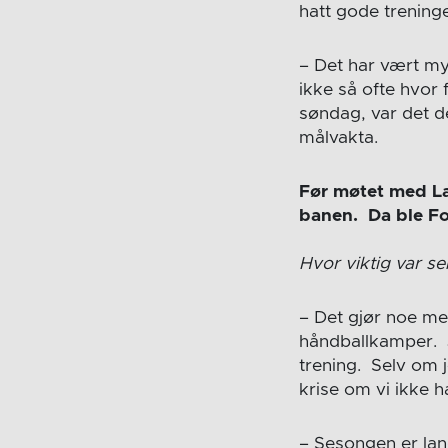
hatt gode treninge
– Det har vært my
ikke så ofte hvor 
søndag, var det d
målvakta.
Før møtet med La
banen. Da ble Fol
Hvor viktig var se
– Det gjør noe me
håndballkamper. J
trening. Selv om 
krise om vi ikke 
– Sesongen er lan