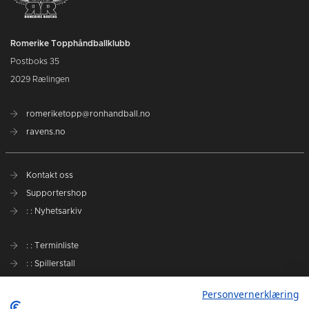
Romerike Topphåndballklubb
Postboks 35
2029 Rælingen
romeriketopp@ronhandball.no
ravens.no
Kontakt oss
Supportershop
: : Nyhetsarkiv
: : Terminliste
: : Spillerstall
Preseason Challenge
Personvernerklæring