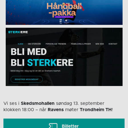
Vi ses i
Skedsmohallen
søndag 13. september
klokken 18:00
– når
Ravens
møter
Trondheim TH
!
Billetter