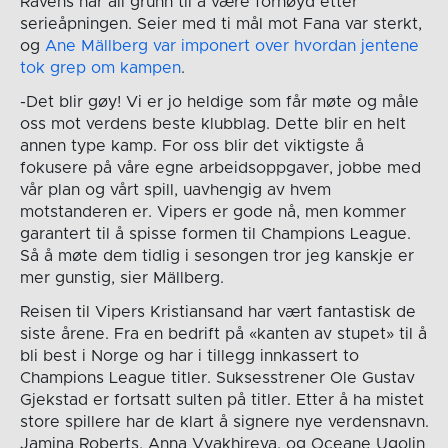
Ravens har all grunn til å være fornøyd etter
serieåpningen. Seier med ti mål mot Fana var sterkt,
og
Ane Mällberg var imponert over hvordan jentene
tok grep om kampen
.
-Det blir gøy! Vi er jo heldige som får møte og måle
oss mot verdens beste klubblag. Dette blir en helt
annen type kamp. For oss blir det viktigste å
fokusere på våre egne arbeidsoppgaver, jobbe med
vår plan og vårt spill, uavhengig av hvem
motstanderen er. Vipers er gode nå, men kommer
garantert til å spisse formen til Champions League.
Så å møte dem tidlig i sesongen tror jeg kanskje er
mer gunstig, sier Mällberg.
Reisen til Vipers Kristiansand har vært fantastisk de
siste årene. Fra en bedrift på «kanten av stupet» til å
bli best i Norge og har i tillegg innkassert to
Champions League titler. Suksesstrener Ole Gustav
Gjekstad er fortsatt sulten på titler. Etter å ha mistet
store spillere har de klart å signere nye verdensnavn.
Jamina Roberts, Anna Vyakhireva, og Oceane Ugolin