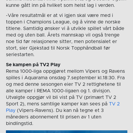
kunne gått inn på hvilket som helst lag i verden.
-Våre resultatmål er at vi igjen skal være med i
toppen i Champions League, og å vinne de norske
titlene. Samtidig ønsker vi å utvikle spillet vårt både
med og uten ball. Årets mannskap vil også trenge
noe tid før relasjonene sitter, men potensialet er
stort, sier Gjekstad til Norsk Topphåndball før
seriestarten.
Se kampen på TV2 Play
Rema 1000-liga oppgjøret mellom Vipers og Ravens
spilles i Aquarama onsdag 7.september kl.18:30. Fra
og med denne sesongen eier TV 2 rettighetene til
alle kamper i REMA 1000-ligaen og 1. divisjon.
Utvalgte oppgjør vil bli vist på TV (primært TV 2
Sport 2), mens samtlige kamper kan sees på
TV 2
Play
(Vipers-Ravens). Du kan nå tegne et 3
måneders abonnement til prisen av 1 uten
bindlingstid.