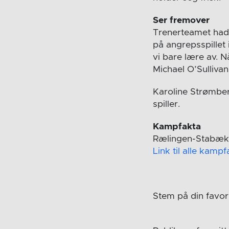
Ser fremover
Trenerteamet hadd
på angrepsspillet
vi bare lære av. N
Michael O’Sullivan
Karoline Strømber
spiller.
Kampfakta
Rælingen-Stabæk 
Link til alle kamp
Stem på din favori