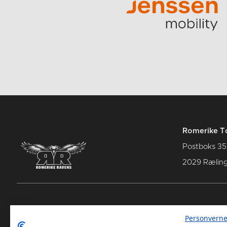
Romerike T
Postboks 35
2029 Rælin
Kontakt oss
: : Term
Personverne
Supportershop
: : Spille