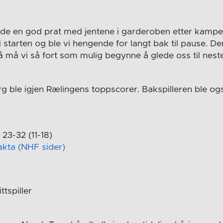
e en god prat med jentene i garderoben etter kampen.
 i starten og ble vi hengende for langt bak til pause.
å må vi så fort som mulig begynne å glede oss til nest
g ble igjen Rælingens toppscorer. Bakspilleren ble også
23-32 (11-18)
fakta (NHF sider)
ttspiller