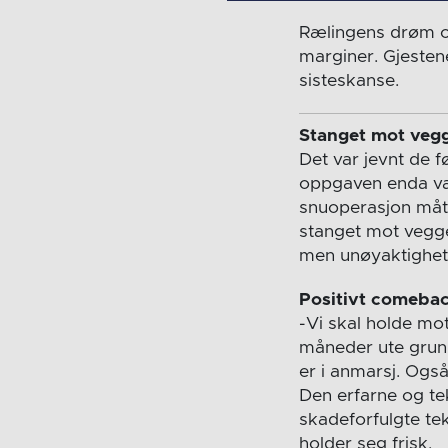
Rælingens drøm o
marginer. Gjesten
sisteskanse.
Stanget mot veg
Det var jevnt de 
oppgaven enda van
snuoperasjon måt
stanget mot vegge
men unøyaktighet
Positivt comeba
-Vi skal holde mo
måneder ute grun
er i anmarsj. Ogs
Den erfarne og te
skadeforfulgte t
holder seg frisk.