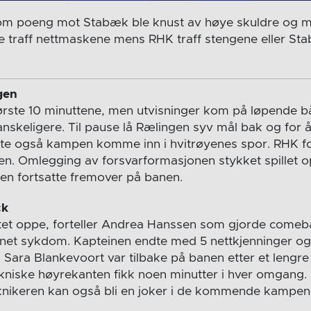
m poeng mot Stabæk ble knust av høye skuldre og m
e traff nettmaskene mens RHK traff stengene eller St
gen
første 10 minuttene, men utvisninger kom på løpende 
skeligere. Til pause lå Rælingen syv mål bak og for å f
te også kampen komme inn i hvitrøyenes spor. RHK f
n. Omlegging av forsvarformasjonen stykket spillet o
en fortsatte fremover på banen.
ck
tet oppe, forteller Andrea Hanssen som gjorde comeba
net sykdom. Kapteinen endte med 5 nettkjenninger og 
å Sara Blankevoort var tilbake på banen etter et lengr
kniske høyrekanten fikk noen minutter i hver omgang.
eknikeren kan også bli en joker i de kommende kampe