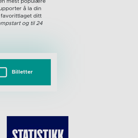
 den mest populære
pporter å la din
vorittlaget ditt
pstart og til 24
Billetter