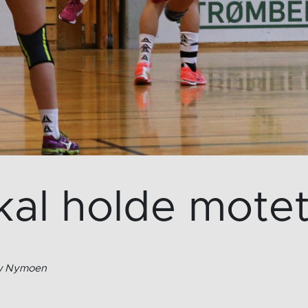
skal holde mote
ow Nymoen