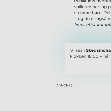
Publikumsfavoritt
spilleren per lag
stemme høre. Delt
– og du er også m
timer etter kampt
Vi ses i
Skedsmohal
klokken 18:00
– nå