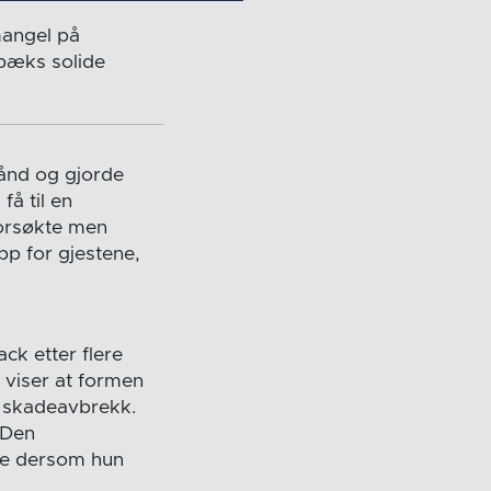
angel på
abæks solide
bånd og gjorde
å til en
orsøkte men
pp for gjestene,
ck etter flere
viser at formen
e skadeavbrekk.
 Den
ne dersom hun