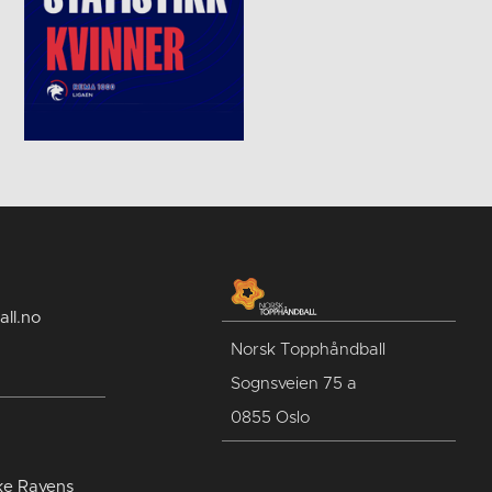
ll.no
Norsk Topphåndball
Sognsveien 75 a
0855 Oslo
ike Ravens