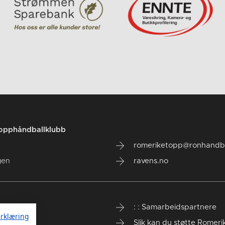
opphåndballklubb
romeriketopp@ronhandba
gen
ravens.no
inliste
: : Samarbeidspartnere
rklæring
rstall
Slik kan du støtte Romer