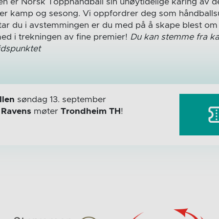
en er Norsk Topphåndball sin uhøytidelige kåring av
 per kamp og sesong. Vi oppfordrer deg som håndballsu
ar du i avstemmingen er du med på å skape blest om fa
ed i trekningen av fine premier!
Du kan stemme fra kam
idspunktet
len
søndag 13. september
r
Ravens
møter
Trondheim TH
!