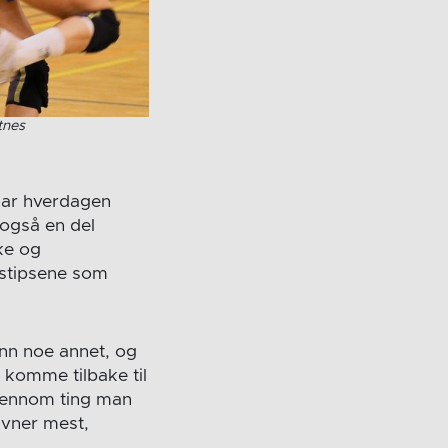
tnes
har hverdagen
n også en del
rke og
gstipsene som
enn noe annet, og
 komme tilbake til
gjennom ting man
avner mest,