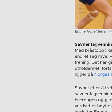
Emma Holtet tetter ig
Savner lagvenni
Med bråstopp i ka
endret seg mye. –De
trening. Det har gå
utholdenhet, for
ligger på
Norges 
Savnet etter å tre
savner lagvenninn
hverdagen og gi d
verdsetter høyt o
avslutter Emma.