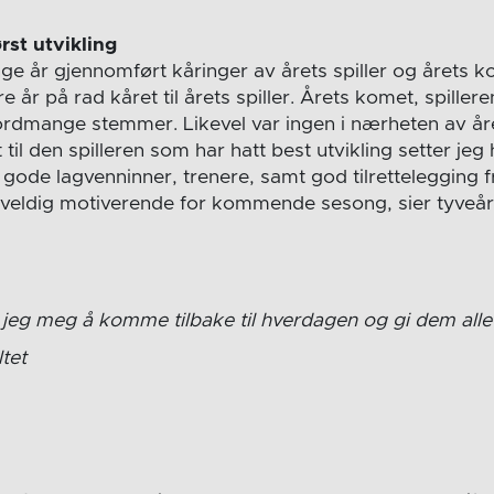
rst utvikling
ge år gjennomført kåringer av årets spiller og årets 
re år på rad kåret til årets spiller. Årets komet, spiller
ekordmange stemmer. Likevel var ingen i nærheten av å
t til den spilleren som har hatt best utvikling setter je
n gode lagvenninner, trenere, samt god tilrettelegging 
veldig motiverende for kommende sesong, sier tyveår
jeg meg å komme tilbake til hverdagen og gi dem all
tet