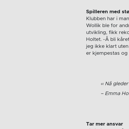
Spilleren med stø
Klubben har i man
Wollik ble for and
utvikling, fikk r
Holtet. -Å bli kåre
jeg ikke klart ute
er kjempestas og 
Nå gleder 
Emma Hol
Tar mer ansvar