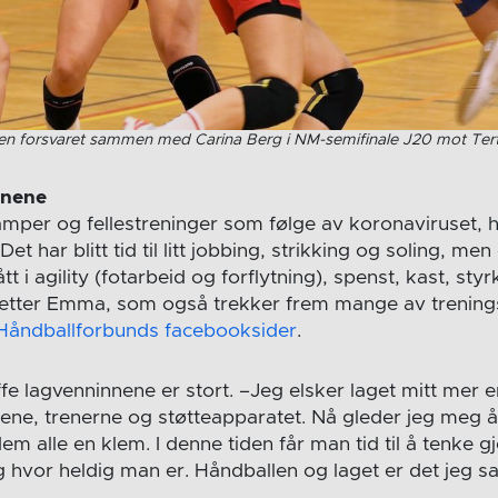
jen forsvaret sammen med Carina Berg i NM-semifinale J20 mot Ter
nnene
mper og fellestreninger som følge av koronaviruset, 
t har blitt tid til litt jobbing, strikking og soling, me
tt i agility (fotarbeid og forflytning), spenst, kast, sty
tsetter Emma, som også trekker frem mange av trenin
Håndballforbunds facebooksider
.
ffe lagvenninnene er stort. –Jeg elsker laget mitt mer 
ene, trenerne og støtteapparatet. Nå gleder jeg meg å
em alle en klem. I denne tiden får man tid til å tenke 
g hvor heldig man er. Håndballen og laget er det jeg s