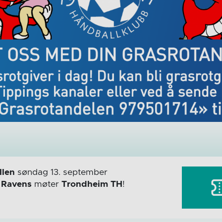
len
søndag 13. september
r
Ravens
møter
Trondheim TH
!