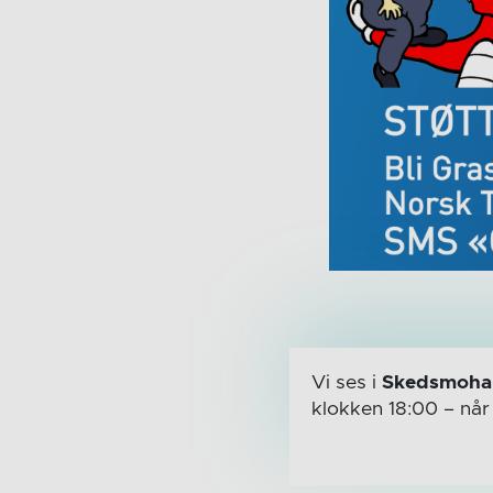
Vi ses i
Skedsmohal
klokken 18:00
– nå