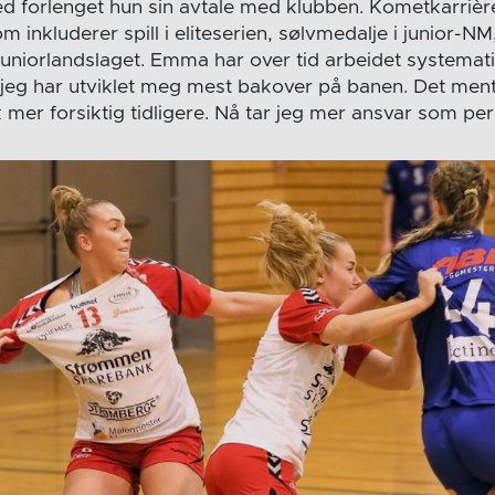
ed forlenget hun sin avtale med klubben. Kometkarrièr
m inkluderer spill i eliteserien, sølvmedalje i junior-NM
uniorlandslaget. Emma har over tid arbeidet systemati
 at jeg har utviklet meg mest bakover på banen. Det men
k mer forsiktig tidligere. Nå tar jeg mer ansvar som pe