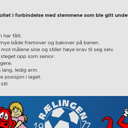
tet i forbindelse med stemmene som ble gitt unde
 har fått.
g mye både fremover og bakover på banen.
 mot målene sine og stiller høye krav til seg selv.
t steget opp som senior.
ggere.
 lang, ledig arm.
re posisjon i laget.
til.