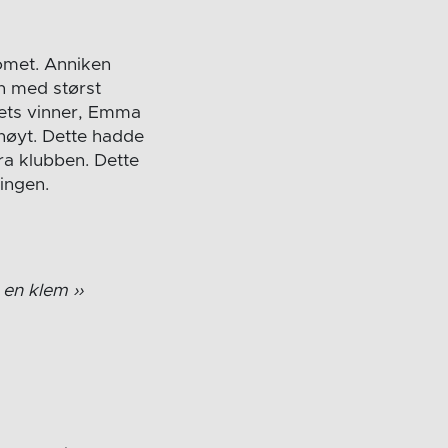
komet. Anniken
en med størst
rets vinner, Emma
g høyt. Dette hadde
fra klubben. Dette
ingen.
e en klem