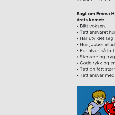
Sagt om Emma Hol
årets komet:
• Blitt voksen.
• Tatt ansvaret hun
• Har utviklet se
• Hun jobber alltid
• For alvor nå tat
• Sterkere og try
• Gode rykk og en
• Tatt og fått stør
• Tatt ansvar med s