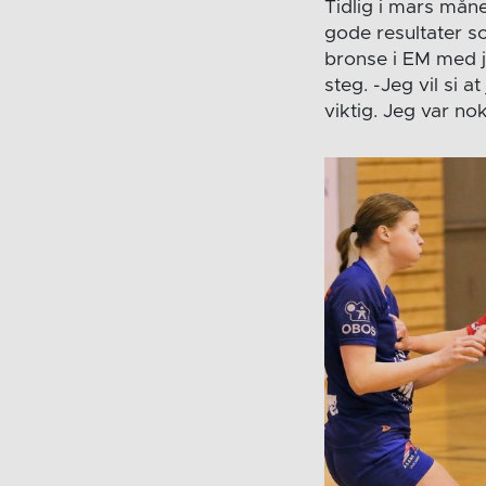
Tidlig i mars mån
gode resultater so
bronse i EM med j
steg. -Jeg vil si
viktig. Jeg var no