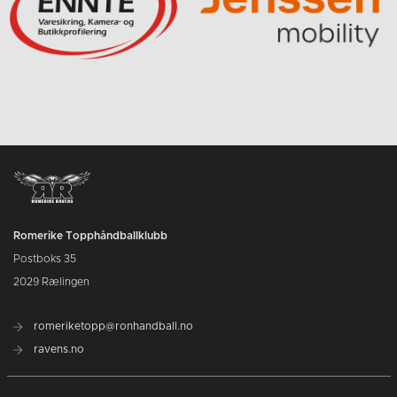
Romerike Topphåndballklubb
Postboks 35
2029 Rælingen
romeriketopp@ronhandball.no
ravens.no