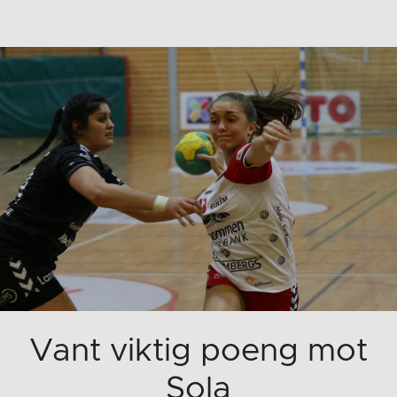
Vant viktig poeng mot
Sola