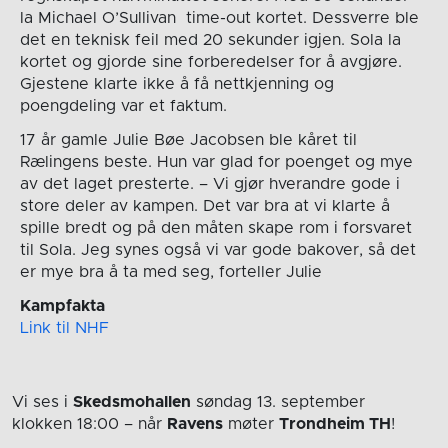
la Michael O’Sullivan time-out kortet. Dessverre ble
det en teknisk feil med 20 sekunder igjen. Sola la
kortet og gjorde sine forberedelser for å avgjøre.
Gjestene klarte ikke å få nettkjenning og
poengdeling var et faktum.
17 år gamle Julie Bøe Jacobsen ble kåret til
Rælingens beste. Hun var glad for poenget og mye
av det laget presterte. – Vi gjør hverandre gode i
store deler av kampen. Det var bra at vi klarte å
spille bredt og på den måten skape rom i forsvaret
til Sola. Jeg synes også vi var gode bakover, så det
er mye bra å ta med seg, forteller Julie
Kampfakta
Link til NHF
Vi ses i
Skedsmohallen
søndag 13. september
klokken 18:00
– når
Ravens
møter
Trondheim TH
!