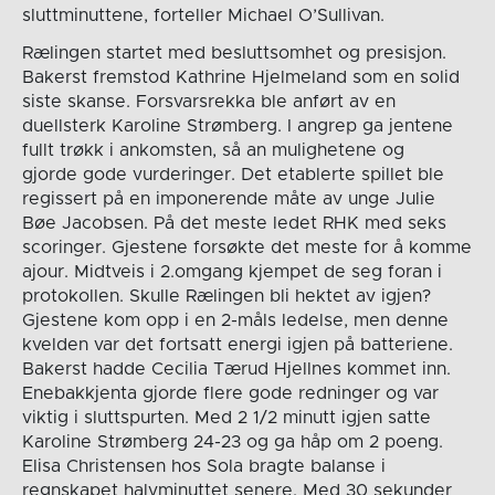
sluttminuttene, forteller Michael O’Sullivan.
Rælingen startet med besluttsomhet og presisjon.
Bakerst fremstod Kathrine Hjelmeland som en solid
siste skanse. Forsvarsrekka ble anført av en
duellsterk Karoline Strømberg. I angrep ga jentene
fullt trøkk i ankomsten, så an mulighetene og
gjorde gode vurderinger. Det etablerte spillet ble
regissert på en imponerende måte av unge Julie
Bøe Jacobsen. På det meste ledet RHK med seks
scoringer. Gjestene forsøkte det meste for å komme
ajour. Midtveis i 2.omgang kjempet de seg foran i
protokollen. Skulle Rælingen bli hektet av igjen?
Gjestene kom opp i en 2-måls ledelse, men denne
kvelden var det fortsatt energi igjen på batteriene.
Bakerst hadde Cecilia Tærud Hjellnes kommet inn.
Enebakkjenta gjorde flere gode redninger og var
viktig i sluttspurten. Med 2 1/2 minutt igjen satte
Karoline Strømberg 24-23 og ga håp om 2 poeng.
Elisa Christensen hos Sola bragte balanse i
regnskapet halvminuttet senere. Med 30 sekunder