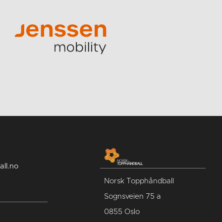
ll.no
Norsk Topphåndball
Sognsveien 75 a
0855 Oslo