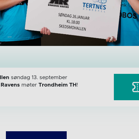
len
søndag 13. september
r
Ravens
møter
Trondheim TH
!