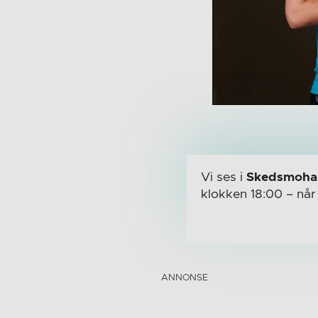
Vi ses i
Skedsmohal
klokken 18:00
– nå