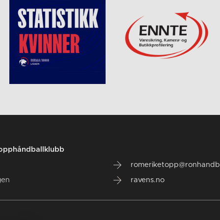
opphåndballklubb
romeriketopp@ronhandba
gen
ravens.no