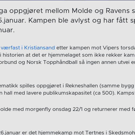
ga oppgjøret mellom Molde og Ravens sku
5.januar. Kampen ble avlyst og har fått s
nuar.
t
værfast i Kristiansand
etter kampen mot Vipers torsda
 i historien at det er hjemmelaget som ikke rekker kam
rbund og Norsk Topphåndball så ingen annen utvei en
ematikk spilles oppgjøret i Rekneshallen (samme byg
n hall med lavere publikumskapasitet (ca 500). Kampsta
 Molde med morgenfly onsdag 22/1 og returnerer med f
26.januar er det hjemmekamp mot Tertnes i Skedsmoha