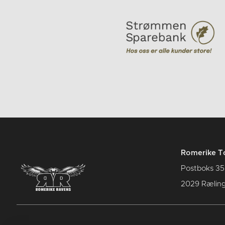
Romerike T
Postboks 35
2029 Rælin