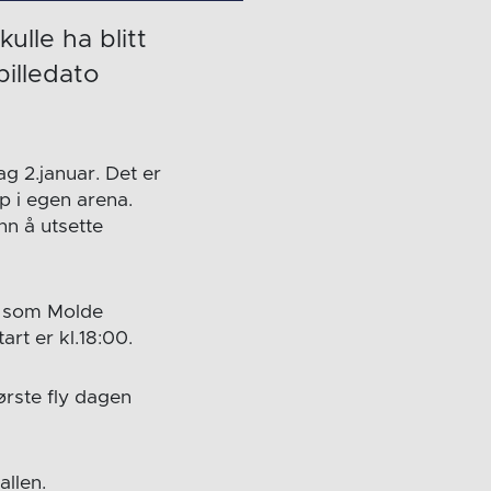
lle ha blitt
pilledato
g 2.januar. Det er
p i egen arena.
n å utsette
g som Molde
rt er kl.18:00.
ørste fly dagen
llen.