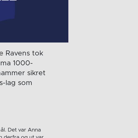
e Ravens tok
Rema 1000-
lhammer sikret
ns-lag som
ål. Det var Anna
 derfra og ut var