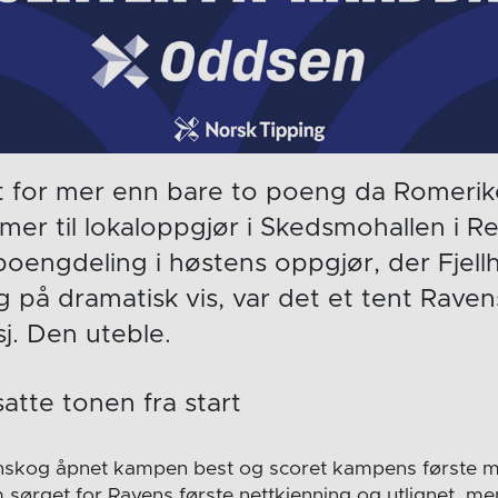
t for mer enn bare to poeng da Romerik
mer til lokaloppgjør i Skedsmohallen i 
 poengdeling i høstens oppgjør, der Fjel
 på dramatisk vis, var det et tent Rave
j. Den uteble.
atte tonen fra start
enskog åpnet kampen best og scoret kampens første m
ørget for Ravens første nettkjenning og utlignet, men