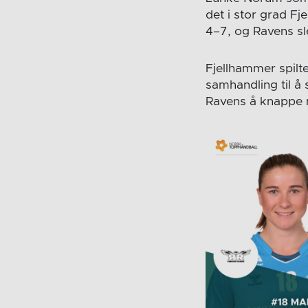
det i stor grad F
4–7, og Ravens slet
Fjellhammer spilte
samhandling til å 
Ravens å knappe n