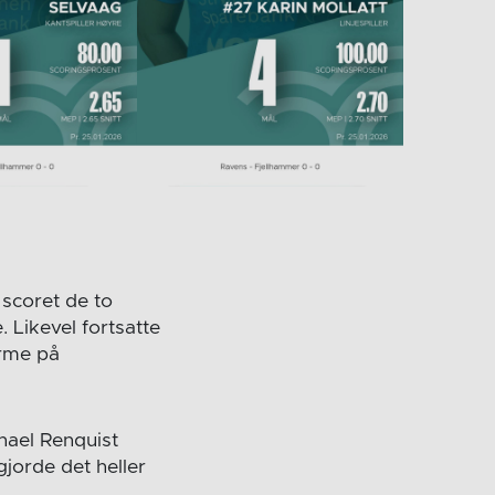
 scoret de to
 Likevel fortsatte
arme på
hael Renquist
gjorde det heller