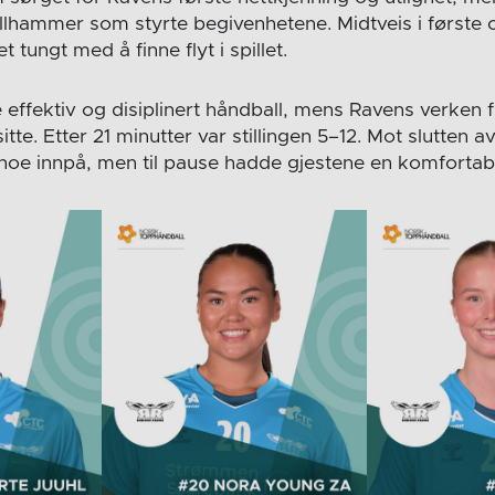
jellhammer som styrte begivenhetene. Midtveis i først
 tungt med å finne flyt i spillet.
 effektiv og disiplinert håndball, mens Ravens verken f
sitte. Etter 21 minutter var stillingen 5–12. Mot slutten
oe innpå, men til pause hadde gjestene en komfortabe