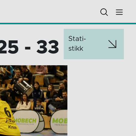
Stati­
25 - 33
stikk