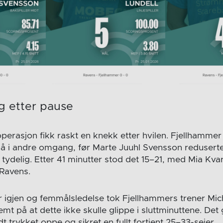
g etter pause
erasjon fikk raskt en knekk etter hvilen. Fjellhammer
å i andre omgang, før Marte Juuhl Svensson reduserte.
 tydelig. Etter 41 minutter stod det 15–21, med Mia Kv
 Ravens.
 igjen og femmålsledelse tok Fjellhammers trener Mic
emt på at dette ikke skulle glippe i sluttminuttene. Det 
dt trykket oppe og sikret en fullt fortjent 25–33-seier.