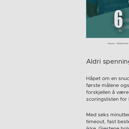
Aldri spennin
Håpet om en snuop
første målene ogs
forskjellen å være
scoringslisten for
Med seks minutter
timeout, fast best
ikke. Gjestene hol