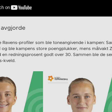
 avgjorde
ere Ravens-profiler som ble toneangivende i kampen: S
ål og ble kampens store poengplukker, mens målvakt 
 en redningsprosent godt over 30. Sammen ble de sen
s-kveld.