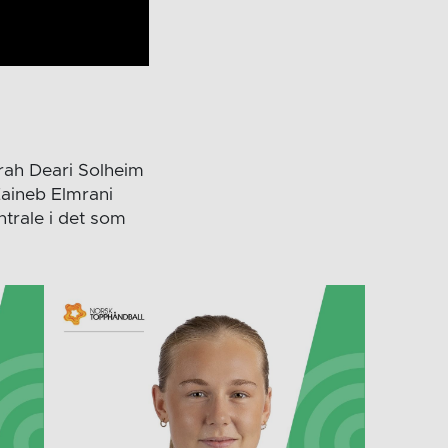
arah Deari Solheim
Zaineb Elmrani
trale i det som