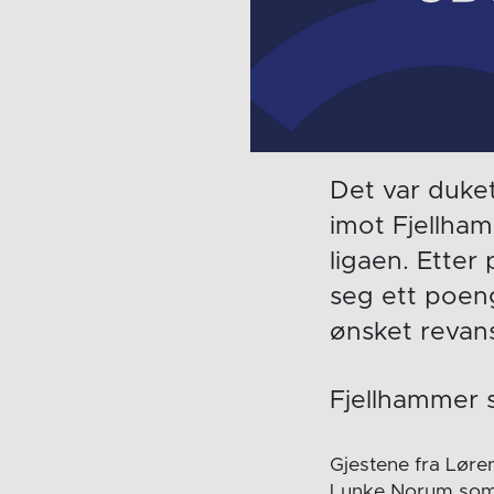
Det var duke
imot Fjellham
ligaen. Etter
seg ett poeng
ønsket revans
Fjellhammer s
Gjestene fra Lør
Lunke Norum som s