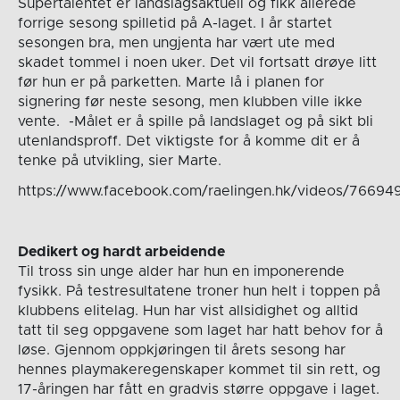
Supertalentet er landslagsaktuell og fikk allerede
forrige sesong spilletid på A-laget. I år startet
sesongen bra, men ungjenta har vært ute med
skadet tommel i noen uker. Det vil fortsatt drøye litt
før hun er på parketten. Marte lå i planen for
signering før neste sesong, men klubben ville ikke
vente. -Målet er å spille på landslaget og på sikt bli
utenlandsproff. Det viktigste for å komme dit er å
tenke på utvikling, sier Marte.
https://www.facebook.com/raelingen.hk/videos/7669
Dedikert og hardt arbeidende
Til tross sin unge alder har hun en imponerende
fysikk. På testresultatene troner hun helt i toppen på
klubbens elitelag. Hun har vist allsidighet og alltid
tatt til seg oppgavene som laget har hatt behov for å
løse. Gjennom oppkjøringen til årets sesong har
hennes playmakeregenskaper kommet til sin rett, og
17-åringen har fått en gradvis større oppgave i laget.