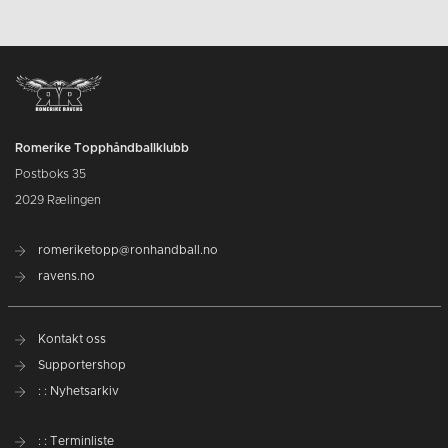
Romerike Topphåndballklubb
Postboks 35
2029 Rælingen
romeriketopp@ronhandball.no
ravens.no
Kontakt oss
Supportershop
: : Nyhetsarkiv
: : Terminliste