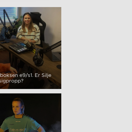
rboksen e9/s1. Er Silje
ssigpropp?