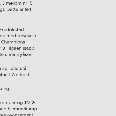
. 3 mellom nr. 5
. Dette er likt
Fredrikstad
tok med reisevei i
 i Champions
8 i ligaen slapp
rte unna Byåsen.
spilletid står
ntuelt 7m-kast.
song.
upkamper og TV 2s
r med hjemmekamp.
øres avansement