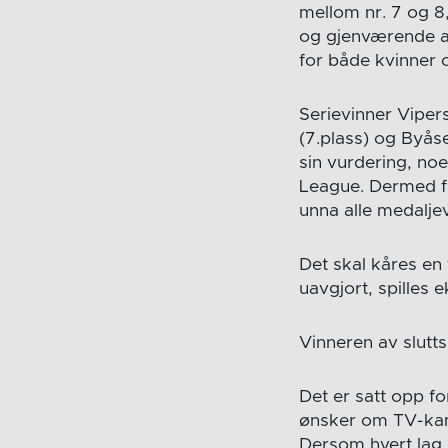
mellom nr. 7 og 8,
og gjenværende av 
for både kvinner
Serievinner Viper
(7.plass) og Byåse
sin vurdering, no
League. Dermed fa
unna alle medaljev
Det skal kåres en 
uavgjort, spilles
Vinneren av slutts
Det er satt opp f
ønsker om TV-kamp
Dersom hvert lag 