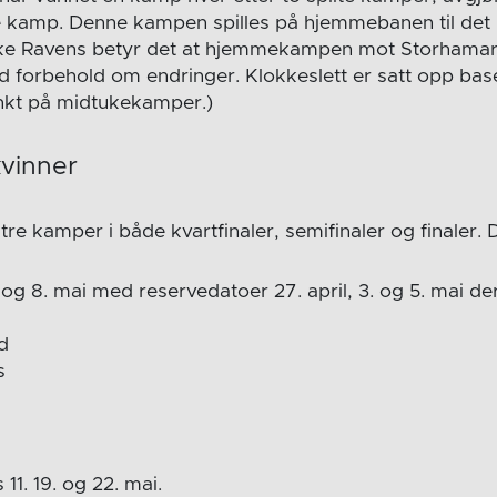
e kamp. Denne kampen spilles på hjemmebanen til det 
ike Ravens betyr det at hjemmekampen mot Storhamar 
ed forbehold om endringer. Klokkeslett er satt opp bas
nkt på midtukekamper.)
 kvinner
 tre kamper i både kvartfinaler, semifinaler og finaler. 
4. og 8. mai med reservedatoer 27. april, 3. og 5. mai d
d
s
 11. 19. og 22. mai.