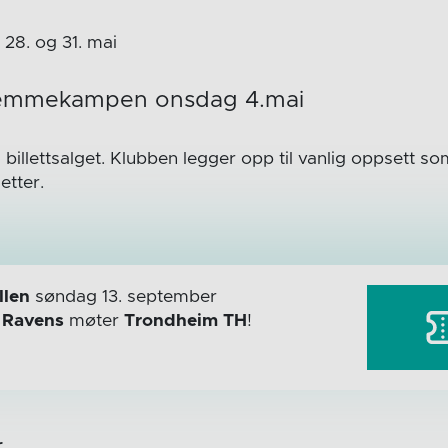
, 28. og 31. mai
l hjemmekampen onsdag 4.mai
billettsalget. Klubben legger opp til vanlig oppsett s
etter.
len
søndag 13. september
r
Ravens
møter
Trondheim TH
!
r