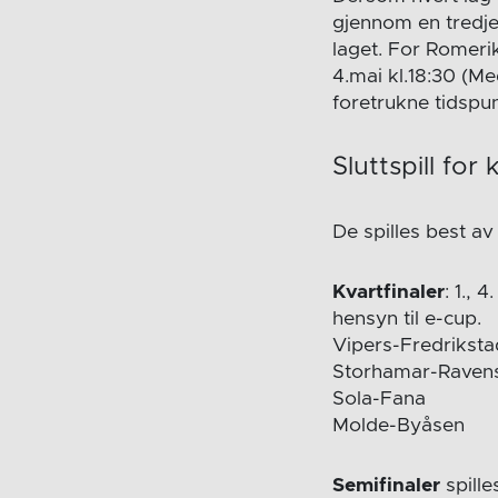
gjennom en tredj
laget. For Romer
4.mai kl.18:30 (M
foretrukne tidspu
Sluttspill for
De spilles best av
Kvartfinaler
: 1., 
hensyn til e-cup.
Vipers-Fredriksta
Storhamar-Raven
Sola-Fana
Molde-Byåsen
Semifinaler
spilles