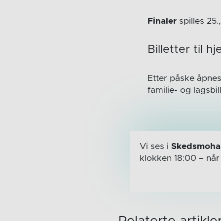
Finaler
spilles 25.
Billetter ti
Etter påske åpnes 
familie- og lagsbill
Vi ses i
Skedsmohal
klokken 18:00
– nå
Relaterte artikle