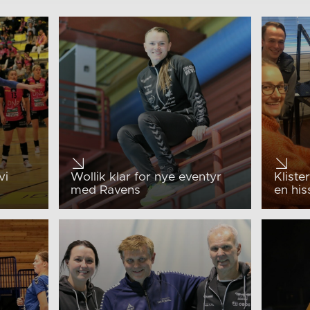
vi
Wollik klar for nye eventyr
Kliste
med Ravens
en hi