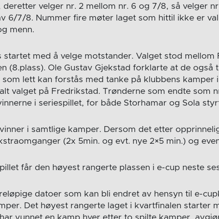
 deretter velger nr. 2 mellom nr. 6 og 7/8, så velger nr
6/7/8. Nummer fire møter laget som hittil ikke er valgt
 og menn.
s startet med å velge motstander. Valget stod mellom 
n (8.plass). Ole Gustav Gjekstad forklarte at de også 
e som lett kan forstås med tanke på klubbens kamper
lt valget på Fredrikstad. Trønderne som endte som nr.
innerne i seriespillet, for både Storhamar og Sola sty
vinner i samtlige kamper. Dersom det etter opprinnelig 
 ekstraomganger (2x 5min. og evt. nye 2×5 min.) og eve
pillet får den høyest rangerte plassen i e-cup neste se
oreløpige datoer som kan bli endret av hensyn til e-c
er. Det høyest rangerte laget i kvartfinalen starte
har vunnet en kamp hver etter to spilte kamper, avgj