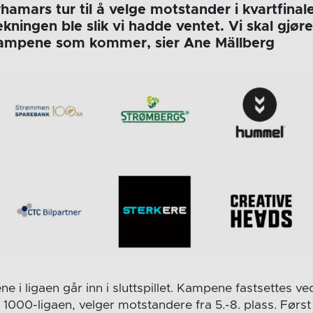
hamars tur til å velge motstander i kvartfinale
kningen ble slik vi hadde ventet. Vi skal gjør
 kampene som kommer, sier Ane Mällberg
ne i ligaen går inn i sluttspillet. Kampene fastsettes v
A 1000-ligaen, velger motstandere fra 5.-8. plass. Først 