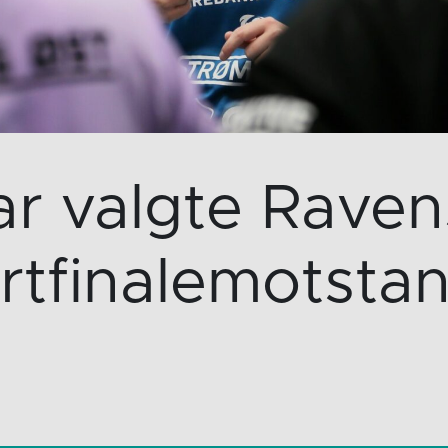
r valgte Raven
rtfinalemotsta