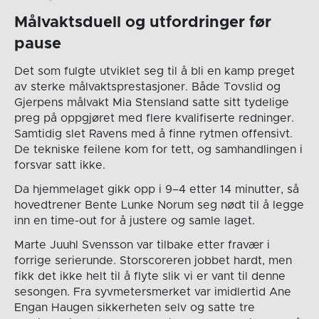
Målvaktsduell og utfordringer før
pause
Det som fulgte utviklet seg til å bli en kamp preget
av sterke målvaktsprestasjoner. Både Tovslid og
Gjerpens målvakt Mia Stensland satte sitt tydelige
preg på oppgjøret med flere kvalifiserte redninger.
Samtidig slet Ravens med å finne rytmen offensivt.
De tekniske feilene kom for tett, og samhandlingen i
forsvar satt ikke.
Da hjemmelaget gikk opp i 9–4 etter 14 minutter, så
hovedtrener Bente Lunke Norum seg nødt til å legge
inn en time-out for å justere og samle laget.
Marte Juuhl Svensson var tilbake etter fravær i
forrige serierunde. Storscoreren jobbet hardt, men
fikk det ikke helt til å flyte slik vi er vant til denne
sesongen. Fra syvmetersmerket var imidlertid Ane
Engan Haugen sikkerheten selv og satte tre