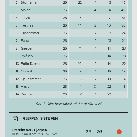
2
Storhamar
26
22
1
3
45
3
Molde
26
18
4
4
40
4
Larvik
26
18
1
7
37
5
Tertnes
26
14
2
10
30
6
Fredrikstad
26
11
2
13
24
7
Fana
26
11
2
13
24
8
Gjerpen
26
11
1
14
23
9
Byåsen
26
11
1
14
23
10
Follo Damer
26
10
2
14
22
11
Oppsal
26
9
1
16
19
12
Fjellhammer
26
6
2
18
14
13
Haslum
26
4
0
22
8
14
Ravens
26
2
1
23
5
Ser du ikke hele tabellen? Scroll sideveis!
GJERPEN, SISTE FEM
Fredrikstad - Gjerpen
29 - 26
REMA 1000-ligaen 2526,
22/02/26