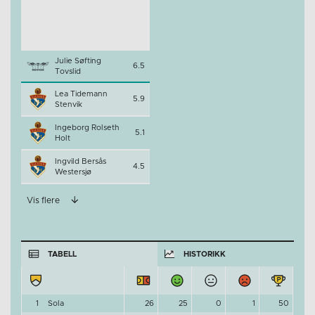
Julie Søfting
6.5
Tovslid
Lea Tidemann
5.9
Stenvik
Ingeborg Rolseth
5.1
Holt
Ingvild Bersås
4.5
Westersjø
Vis flere
TABELL
HISTORIKK
1
Sola
26
25
0
1
50