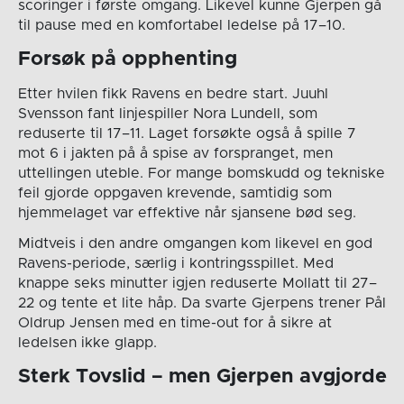
scoringer i første omgang. Likevel kunne Gjerpen gå
til pause med en komfortabel ledelse på 17–10.
Forsøk på opphenting
Etter hvilen fikk Ravens en bedre start. Juuhl
Svensson fant linjespiller Nora Lundell, som
reduserte til 17–11. Laget forsøkte også å spille 7
mot 6 i jakten på å spise av forspranget, men
uttellingen uteble. For mange bomskudd og tekniske
feil gjorde oppgaven krevende, samtidig som
hjemmelaget var effektive når sjansene bød seg.
Midtveis i den andre omgangen kom likevel en god
Ravens-periode, særlig i kontringsspillet. Med
knappe seks minutter igjen reduserte Mollatt til 27–
22 og tente et lite håp. Da svarte Gjerpens trener Pål
Oldrup Jensen med en time-out for å sikre at
ledelsen ikke glapp.
Sterk Tovslid – men Gjerpen avgjorde