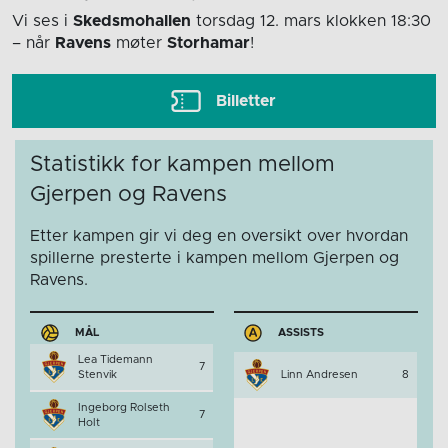
Vi ses i
Skedsmohallen
torsdag 12. mars
klokken 18:30
– når
Ravens
møter
Storhamar
!
Billetter
Statistikk for kampen mellom
Gjerpen og Ravens
Etter kampen gir vi deg en oversikt over hvordan
spillerne presterte i kampen mellom Gjerpen og
Ravens.
MÅL
ASSISTS
Lea Tidemann
7
Stenvik
Linn Andresen
8
Ingeborg Rolseth
7
Holt