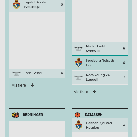
Ingvild Bersås
6
Westersjø
Marte Juuhl
6
Svensson
Ingeborg Rolseth
6
Holt
Lorin Sendi
4
Nora Young Za
3
Lundell
Vis flere
Vis flere
REDNINGER
RÅTASSEN
Hannah Kjelstad
4
Høsøien