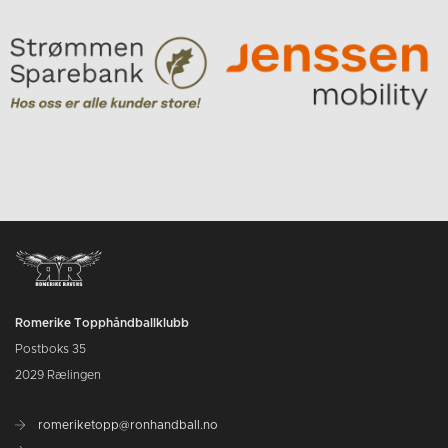
Romerike Topphåndballklubb
Postboks 35
2029 Rælingen
romeriketopp@ronhandball.no