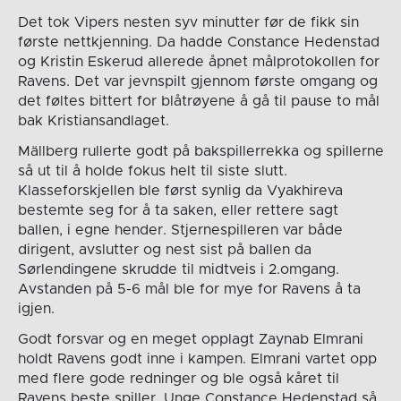
Det tok Vipers nesten syv minutter før de fikk sin
første nettkjenning. Da hadde Constance Hedenstad
og Kristin Eskerud allerede åpnet målprotokollen for
Ravens. Det var jevnspilt gjennom første omgang og
det føltes bittert for blåtrøyene å gå til pause to mål
bak Kristiansandlaget.
Mällberg rullerte godt på bakspillerrekka og spillerne
så ut til å holde fokus helt til siste slutt.
Klasseforskjellen ble først synlig da Vyakhireva
bestemte seg for å ta saken, eller rettere sagt
ballen, i egne hender. Stjernespilleren var både
dirigent, avslutter og nest sist på ballen da
Sørlendingene skrudde til midtveis i 2.omgang.
Avstanden på 5-6 mål ble for mye for Ravens å ta
igjen.
Godt forsvar og en meget opplagt Zaynab Elmrani
holdt Ravens godt inne i kampen. Elmrani vartet opp
med flere gode redninger og ble også kåret til
Ravens beste spiller. Unge Constance Hedenstad så