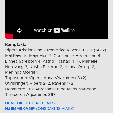
Kampfakta
Vipers Kristiansand – Romerike Ravens 33-27 (14-12)
Mål Ravens: Maja Muri 7, Constance Hedenstad 4,
Linnea Säreborn 4, Astrid Holstad 4 (1), Marielle
Nordvang 3, Kristin Eskerud 2, Hanna Örtorp 2,
Merlinda Qorraj 1
Toppscorer Vipers: Anna Vyakhireva 8 (2)
Utvisninger: Vipers 2×2, Ravens 1×2
Dommere: Erik Abrahamsen og Mads Myhrstad
Tilskuere i Aquarama: 867
HENT BILLETTER TIL NESTE
HJEMMEKAMP
(ONSDAG 13.MARS)