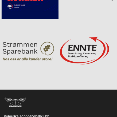
Romerike Topphåndballklubb