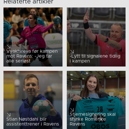
Relaterte artikler
Vyakhireva før kampen
mot Ravens: -Jeg tar
-Lytt til signalene tidlig
alle seriøst
i kampen
Stjernesignering skal
Stian Nøstdahl blir
styrke Romerike
assistenttrener i Ravens
Ravens