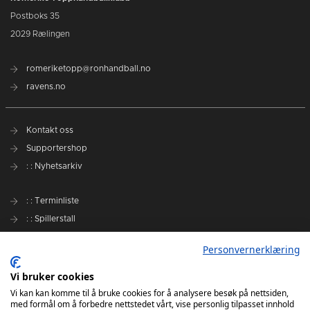
Postboks 35
2029 Rælingen
romeriketopp@ronhandball.no
ravens.no
Kontakt oss
Supportershop
: : Nyhetsarkiv
: : Terminliste
: : Spillerstall
Preseason Challenge
Personvernerklæring
: : Samarbeidspartnere
Vi bruker cookies
Slik kan du støtte Romerike Ravens
Vi kan kan komme til å bruke cookies for å analysere besøk på nettsiden,
med formål om å forbedre nettstedet vårt, vise personlig tilpasset innhold
Personvernerklæring