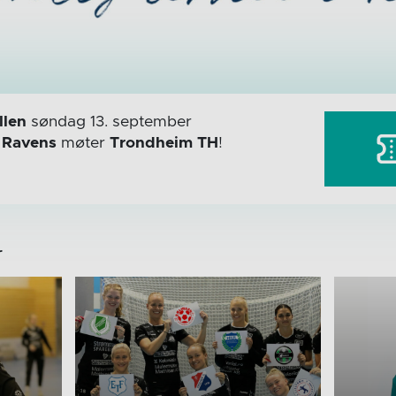
len
søndag 13. september
r
Ravens
møter
Trondheim TH
!
r