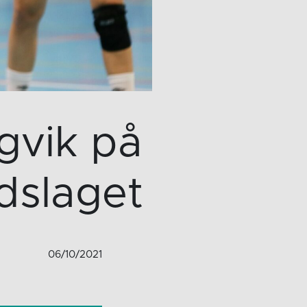
gvik på
dslaget
06/10/2021