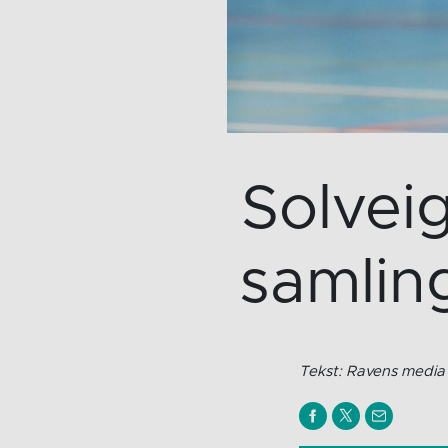
Solvei
samlin
Tekst: Ravens media