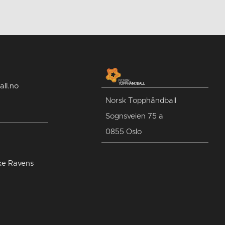
ll.no
Norsk Topphåndball
Sognsveien 75 a
0855 Oslo
ike Ravens