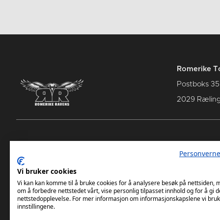
Romerike T
Postboks 35
2029 Rælin
Kontakt oss
: : Term
Personverne
Supportershop
: : Spille
Vi bruker cookies
: : Nyhetsarkiv
Preseas
Vi kan kan komme til å bruke cookies for å analysere besøk på nettsiden,
om å forbedre nettstedet vårt, vise personlig tilpasset innhold og for å gi d
nettstedopplevelse. For mer informasjon om informasjonskapslene vi bruk
innstillingene.