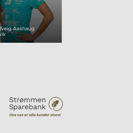
olveig Aashaug
vik