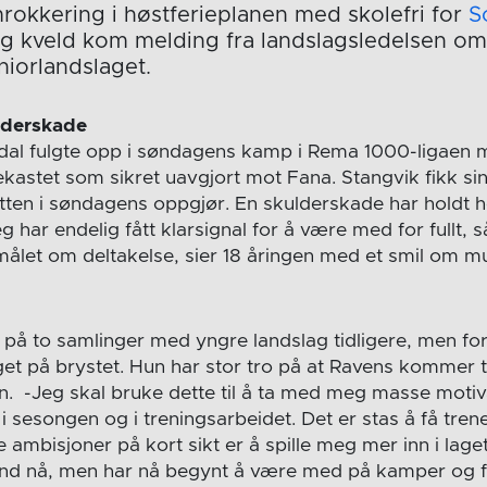
rokkering i høstferieplanen med skolefri for
S
ag kveld kom melding fra landslagsledelsen om u
niorlandslaget.
ulderskade
edal fulgte opp i søndagens kamp i Rema 1000-ligaen 
kastet som sikret uavgjort mot Fana. Stangvik fikk sin
tten i søndagens oppgjør. En skulderskade har holdt h
g har endelig fått klarsignal for å være med for fullt, s
målet om deltakelse, sier 18 åringen med et smil om m
på to samlinger med yngre landslag tidligere, men fore
t på brystet. Hun har stor tro på at Ravens kommer ti
. -Jeg skal bruke dette til å ta med meg masse motiv
 i sesongen og i treningsarbeidet. Det er stas å få tr
 ambisjoner på kort sikt er å spille meg mer inn i lage
d nå, men har nå begynt å være med på kamper og ful