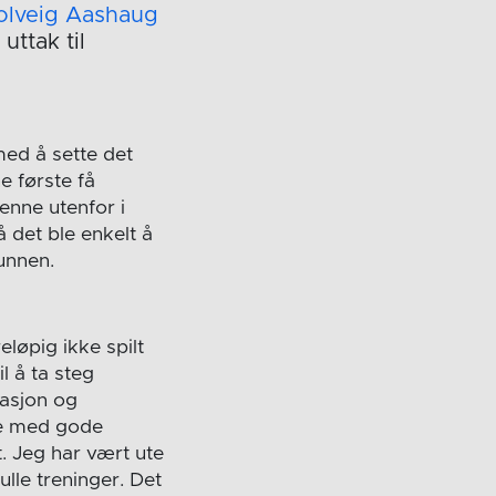
olveig Aashaug
ttak til
med å sette det
e første få
enne utenfor i
å det ble enkelt å
unnen.
løpig ikke spilt
l å ta steg
asjon og
ene med gode
t. Jeg har vært ute
le treninger. Det