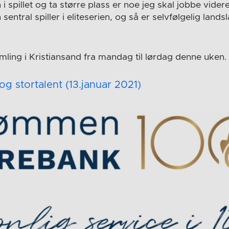
 spillet og ta større plass er noe jeg skal jobbe vider
 sentral spiller i eliteserien, og så er selvfølgelig landsl
mling i Kristiansand fra mandag til lørdag denne uken.
og stortalent (13.januar 2021)