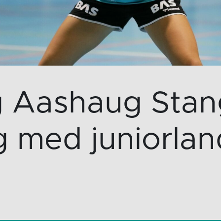
g Aashaug Stan
g med juniorlan