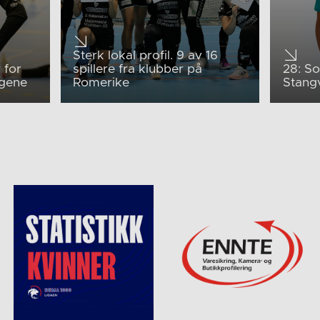
Sterk lokal profil. 9 av 16
 for
spillere fra klubber på
28: S
ngene
Romerike
Stang