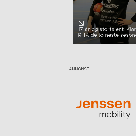
17 år og stortalent. Klar
RHK de to neste seso