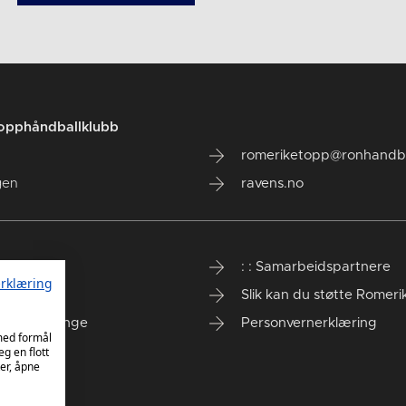
opphåndballklubb
romeriketopp@ronhandba
gen
ravens.no
inliste
: : Samarbeidspartnere
rklæring
rstall
Slik kan du støtte Romer
on Challenge
Personvernerklæring
 med formål
eg en flott
er, åpne