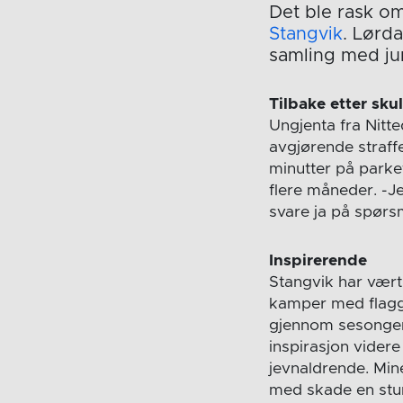
Det ble rask om
Stangvik
. Lørd
samling med ju
Tilbake etter sk
Ungjenta fra Nitt
avgjørende straffe
minutter på parke
flere måneder. -Je
svare ja på spørs
Inspirerende
Stangvik har vært 
kamper med flagge
gjennom sesongen
inspirasjon videre
jevnaldrende. Mine
med skade en stun