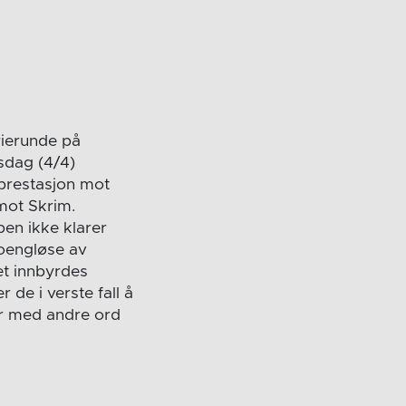
rierunde på
sdag (4/4)
 prestasjon mot
 mot Skrim.
en ikke klarer
poengløse av
et innbyrdes
 de i verste fall å
år med andre ord