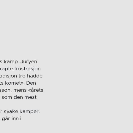
ns kamp. Juryen
skapte frustrasjon
radisjon tro hadde
ets komet». Den
nsson, mens «årets
ne som den mest
 par svake kamper.
 går inn i