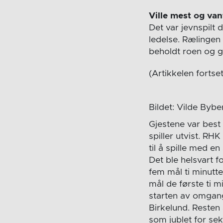
Ville mest og van
Det var jevnspilt 
ledelse. Rælingen
beholdt roen og g
(Artikkelen fortse
Bildet: Vilde By
Gjestene var best 
spiller utvist. RH
til å spille med e
Det ble helsvart fo
fem mål ti minutte
mål de første ti mi
starten av omgange
Birkelund. Resten
som jublet for sek