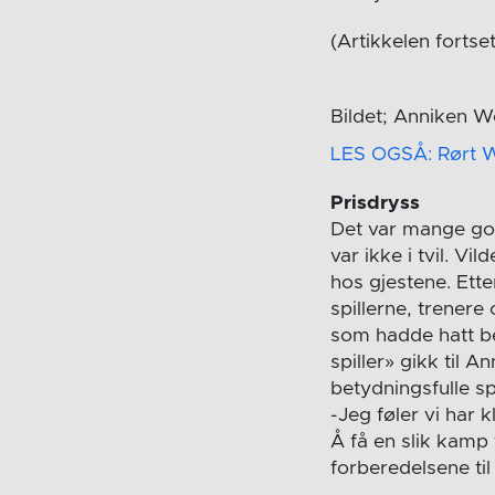
(Artikkelen fortse
Bildet; Anniken W
LES OGSÅ: Rørt Woll
Prisdryss
Det var mange god
var ikke i tvil. V
hos gjestene. Ette
spillerne, trenere
som hadde hatt be
spiller» gikk til
betydningsfulle s
-Jeg føler vi har 
Å få en slik kamp 
forberedelsene til