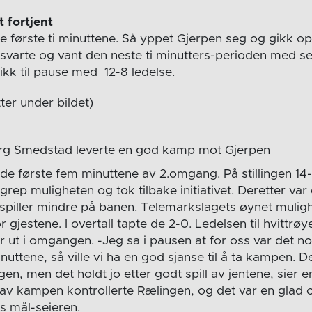
t fortjent
de første ti minuttene. Så yppet Gjerpen seg og gikk op
 svarte og vant den neste ti minutters-perioden med s
ikk til pause med 12-8 ledelse.
tter under bildet)
berg Smedstad leverte en god kamp mot Gjerpen
de første fem minuttene av 2.omgang. På stillingen 14-
K grep muligheten og tok tilbake initiativet. Deretter va
n spiller mindre på banen. Telemarkslagets øynet mulighet
r gjestene. I overtall tapte de 2-0. Ledelsen til hvittrø
r ut i omgangen. -Jeg sa i pausen at for oss var det n
nuttene, så ville vi ha en god sjanse til å ta kampen. Det
n, men det holdt jo etter godt spill av jentene, sier en
 av kampen kontrollerte Rælingen, og det var en glad o
s mål-seieren.