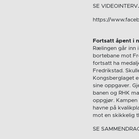
SE VIDEOINTERV
https://www.face
Fortsatt åpent i 
Rælingen går inn 
bortebane mot Fre
fortsatt ha medal
Fredrikstad. Skull
Kongsberglaget er
sine oppgaver. Gj
banen og RHK maks
oppgjør. Kampen er
havne på kvalikpl
mot en skikkelig th
SE SAMMENDRAG