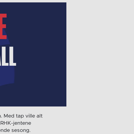
 Med tap ville alt
kk RHK-jentene
ende sesong.