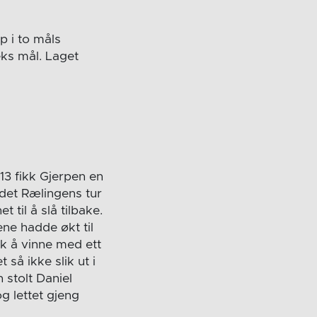
p i to måls
eks mål. Laget
13 fikk Gjerpen en
r det Rælingens tur
 til å slå tilbake.
yene hadde økt til
ok å vinne med ett
 så ikke slik ut i
 stolt Daniel
g lettet gjeng