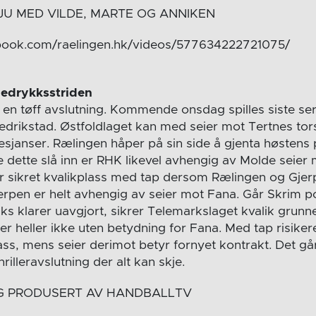
JU MED VILDE, MARTE OG ANNIKEN
book.com/raelingen.hk/videos/577634222721075/
nedrykksstriden
i en tøff avslutning. Kommende onsdag spilles siste se
drikstad. Østfoldlaget kan med seier mot Tertnes tor
jesjanser. Rælingen håper på sin side å gjenta høstens
e dette slå inn er RHK likevel avhengig av Molde seier
 sikret kvalikplass med tap dersom Rælingen og Gjerp
erpen er helt avhengig av seier mot Fana. Går Skrim 
 klarer uavgjort, sikrer Telemarkslaget kvalik grunn
 heller ikke uten betydning for Fana. Med tap risikerer
ass, mens seier derimot betyr fornyet kontrakt. Det g
rilleravslutning der alt kan skje.
 PRODUSERT AV HANDBALLTV