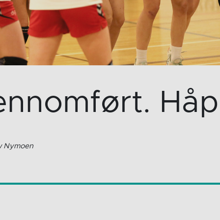
jennomført. Håpe
ow Nymoen