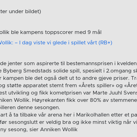
tter under bildet)
ollik ble kampens toppscorer med 9 mål
ik: – I dag viste vi glede i spillet vårt (RB+)
e jenter som aspirerte til bestemannsprisen i kvelde
ilde Byberg Smedstads solide spill, spesielt i 2.omgang 
r kampen ble det også delt ut to andre gjeve priser. T
 og støtte apparatet stemt frem «Årets spiller» og «År
st utvikling og fikk kometprisen var Marte Juuhl Sve
 Anniken Wollik. Høyrekanten fikk over 80% av stemme
pilleren denne sesongen.
klart å ta tilbake vår arena her i Marikolhallen etter et
før sesongslutt er veldig bra og ikke minst viktig når vi
 ny sesong, sier Anniken Wollik