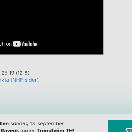
25-19 (12-8)
fakta (NHF sider)
len
søndag 13. september
r
Ravens
møter
Trondheim TH
!