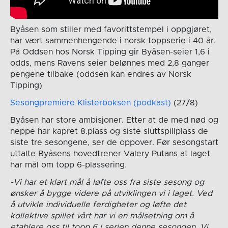
Byåsen som stiller med favorittstempel i oppgjøret,
har vært sammenhengende i norsk toppserie i 40 år.
På Oddsen hos Norsk Tipping gir Byåsen-seier 1,6 i
odds, mens Ravens seier belønnes med 2,8 ganger
pengene tilbake (oddsen kan endres av Norsk
Tipping)
Sesongpremiere Klisterboksen (podkast)
(27/8)
Byåsen har store ambisjoner. Etter at de med nød og
neppe har kapret 8.plass og siste sluttspillplass de
siste tre sesongene, ser de oppover. Før sesongstart
uttalte Byåsens hovedtrener Valery Putans at laget
har mål om topp 6-plassering.
-Vi har et klart mål å løfte oss fra siste sesong og
ønsker å bygge videre på utviklingen vi i laget. Ved
å utvikle individuelle ferdigheter og løfte det
kollektive spillet vårt har vi en målsetning om å
etablere oss til topp 6 i serien denne sesongen. Vi