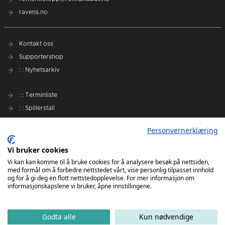
ravens.no
Kontakt oss
Supportershop
: : Nyhetsarkiv
: : Terminliste
: : Spillerstall
Preseason Challenge
Personvernerklæring
: : Samarbeidspartnere
Vi bruker cookies
Slik kan du støtte Romerike Ravens
Vi kan kan komme til å bruke cookies for å analysere besøk på nettsiden,
med formål om å forbedre nettstedet vårt, vise personlig tilpasset innhold
Personvernerklæring
og for å gi deg en flott nettstedopplevelse. For mer informasjon om
informasjonskapslene vi bruker, åpne innstillingene.
Godta alle
Kun nødvendige