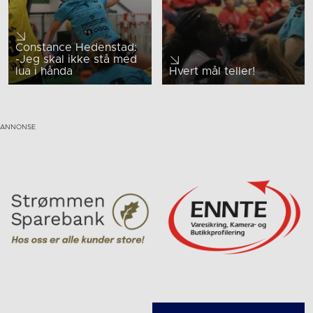
Constance Hedenstad:
-Jeg skal ikke stå med
lua i hånda
Hvert mål teller!