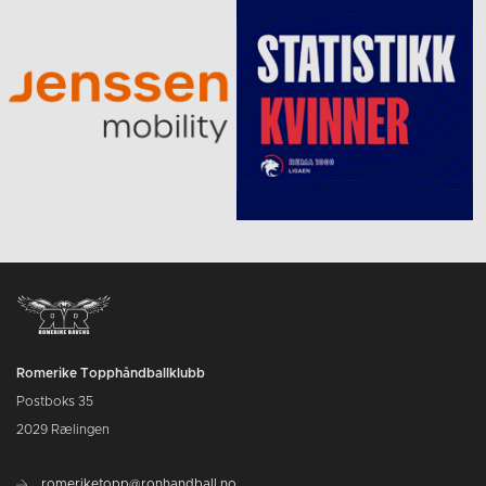
Romerike Topphåndballklubb
Postboks 35
2029 Rælingen
romeriketopp@ronhandball.no