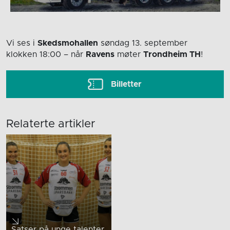
Vi ses i
Skedsmohallen
søndag 13. september
klokken 18:00
– når
Ravens
møter
Trondheim TH
!
Billetter
Relaterte artikler
Satser på unge talenter