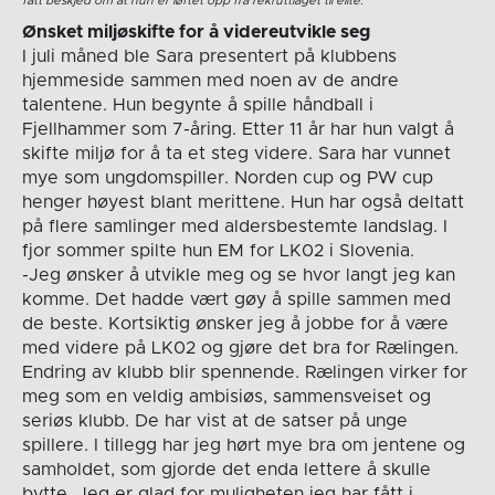
fått beskjed om at hun er løftet opp fra rekruttlaget til elite.
Ønsket miljøskifte for å videreutvikle seg
I juli måned ble Sara presentert på klubbens
hjemmeside sammen med noen av de andre
talentene. Hun begynte å spille håndball i
Fjellhammer som 7-åring. Etter 11 år har hun valgt å
skifte miljø for å ta et steg videre. Sara har vunnet
mye som ungdomspiller. Norden cup og PW cup
henger høyest blant merittene. Hun har også deltatt
på flere samlinger med aldersbestemte landslag. I
fjor sommer spilte hun EM for LK02 i Slovenia.
-Jeg ønsker å utvikle meg og se hvor langt jeg kan
komme. Det hadde vært gøy å spille sammen med
de beste. Kortsiktig ønsker jeg å jobbe for å være
med videre på LK02 og gjøre det bra for Rælingen.
Endring av klubb blir spennende. Rælingen virker for
meg som en veldig ambisiøs, sammensveiset og
seriøs klubb. De har vist at de satser på unge
spillere. I tillegg har jeg hørt mye bra om jentene og
samholdet, som gjorde det enda lettere å skulle
bytte. Jeg er glad for muligheten jeg har fått i