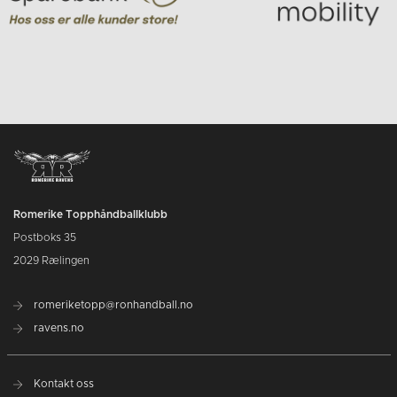
Romerike Topphåndballklubb
Postboks 35
2029 Rælingen
romeriketopp@ronhandball.no
ravens.no
Kontakt oss