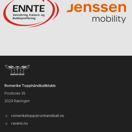
Romerike Topphåndballklubb
Postboks 35
2029 Rælingen
romeriketopp@ronhandball.no
ravens.no