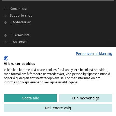
Kontakt oss
Supportershop
: : Nyhetsarkiv
: : Terminliste
: : Spillerstall
Preseason Challenge
Personvernerklæring
: : Samarbeidspartnere
Vi bruker cookies
Slik kan du støtte Romerike Ravens
Vi kan kan komme til å bruke cookies for å analysere besøk på nettsiden,
med formål om å forbedre nettstedet vårt, vise personlig tilpasset innhold
Personvernerklæring
og for å gi deg en flott nettstedopplevelse. For mer informasjon om
informasjonskapslene vi bruker, åpne innstillingene.
Godta alle
Kun nødvendige
Nei, endre valg