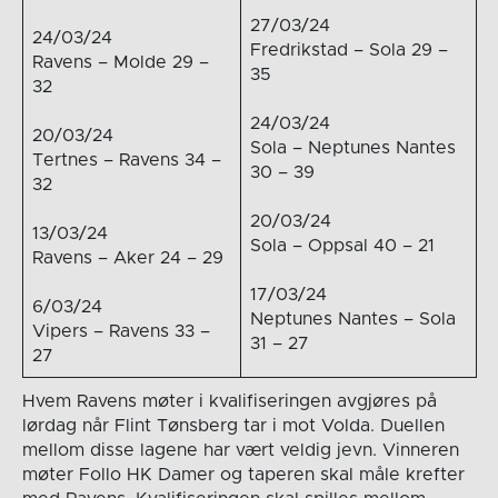
27/03/24
24/03/24
Fredrikstad – Sola 29 –
Ravens – Molde 29 –
35
32
24/03/24
20/03/24
Sola – Neptunes Nantes
Tertnes – Ravens 34 –
30 – 39
32
20/03/24
13/03/24
Sola – Oppsal 40 – 21
Ravens – Aker 24 – 29
17/03/24
6/03/24
Neptunes Nantes – Sola
Vipers – Ravens 33 –
31 – 27
27
Hvem Ravens møter i kvalifiseringen avgjøres på
lørdag når Flint Tønsberg tar i mot Volda. Duellen
mellom disse lagene har vært veldig jevn. Vinneren
møter Follo HK Damer og taperen skal måle krefter