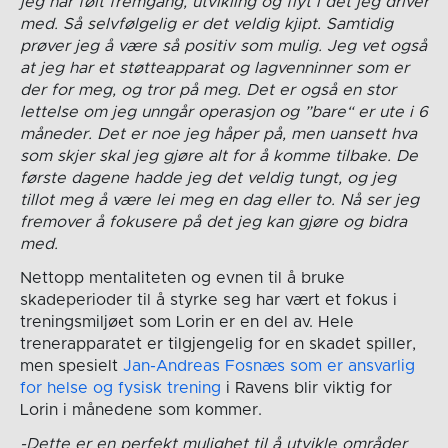
jeg har følt fremgang, utvikling og flyt i det jeg driver
med. Så selvfølgelig er det veldig kjipt. Samtidig
prøver jeg å være så positiv som mulig. Jeg vet også
at jeg har et støtteapparat og lagvenninner som er
der for meg, og tror på meg. Det er også en stor
lettelse om jeg unngår operasjon og ”bare“ er ute i 6
måneder. Det er noe jeg håper på, men uansett hva
som skjer skal jeg gjøre alt for å komme tilbake. De
første dagene hadde jeg det veldig tungt, og jeg
tillot meg å være lei meg en dag eller to. Nå ser jeg
fremover å fokusere på det jeg kan gjøre og bidra
med.
Nettopp mentaliteten og evnen til å bruke
skadeperioder til å styrke seg har vært et fokus i
treningsmiljøet som Lorin er en del av. Hele
trenerapparatet er tilgjengelig for en skadet spiller,
men spesielt
Jan-Andreas Fosnæs som er ansvarlig
for helse og fysisk trening
i Ravens blir viktig for
Lorin i månedene som kommer.
-Dette er en perfekt mulighet til å utvikle områder