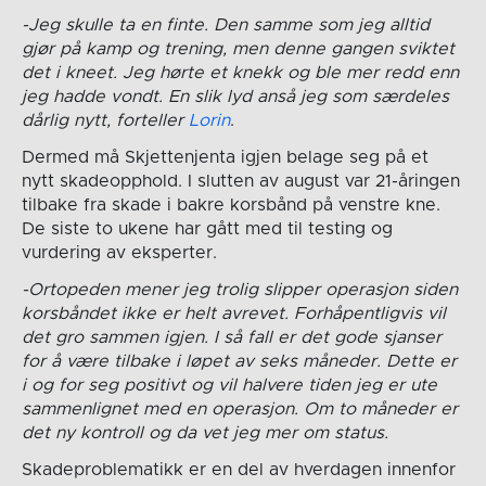
-Jeg skulle ta en finte. Den samme som jeg alltid
gjør på kamp og trening, men denne gangen sviktet
det i kneet. Jeg hørte et knekk og ble mer redd enn
jeg hadde vondt. En slik lyd anså jeg som særdeles
dårlig nytt, forteller
Lorin
.
Dermed må Skjettenjenta igjen belage seg på et
nytt skadeopphold. I slutten av august var 21-åringen
tilbake fra skade i bakre korsbånd på venstre kne.
De siste to ukene har gått med til testing og
vurdering av eksperter.
-Ortopeden mener jeg trolig slipper operasjon siden
korsbåndet ikke er helt avrevet. Forhåpentligvis vil
det gro sammen igjen. I så fall er det gode sjanser
for å være tilbake i løpet av seks måneder. Dette er
i og for seg positivt og vil halvere tiden jeg er ute
sammenlignet med en operasjon. Om to måneder er
det ny kontroll og da vet jeg mer om status.
Skadeproblematikk er en del av hverdagen innenfor