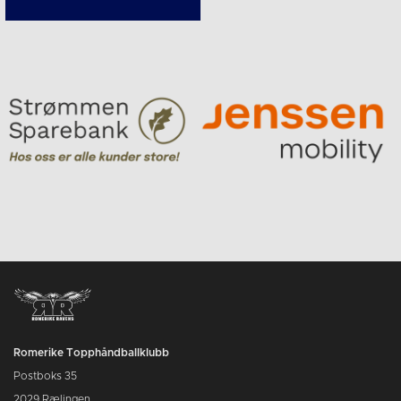
Romerike Topphåndballklubb
Postboks 35
2029 Rælingen