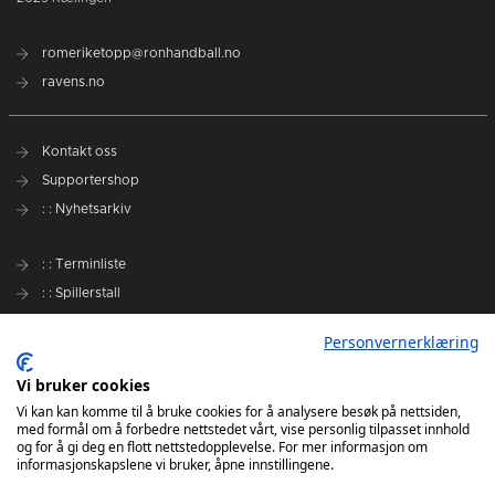
romeriketopp@ronhandball.no
ravens.no
Kontakt oss
Supportershop
: : Nyhetsarkiv
: : Terminliste
: : Spillerstall
Preseason Challenge
Personvernerklæring
: : Samarbeidspartnere
Vi bruker cookies
Slik kan du støtte Romerike Ravens
Vi kan kan komme til å bruke cookies for å analysere besøk på nettsiden,
med formål om å forbedre nettstedet vårt, vise personlig tilpasset innhold
Personvernerklæring
og for å gi deg en flott nettstedopplevelse. For mer informasjon om
informasjonskapslene vi bruker, åpne innstillingene.