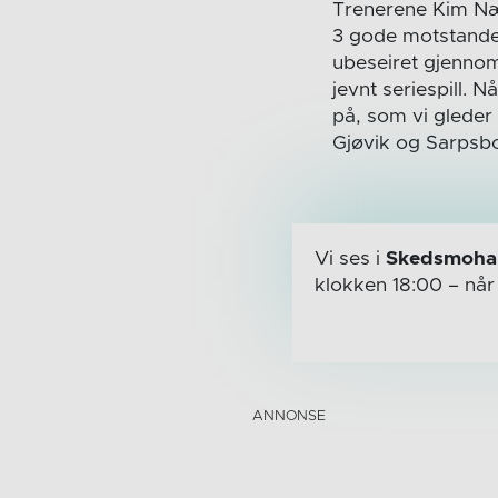
Trenerene Kim Næs
3 gode motstander
ubeseiret gjennom 
jevnt seriespill. Nå
på, som vi gleder 
Gjøvik og Sarpsbo
Vi ses i
Skedsmohal
klokken 18:00
– nå