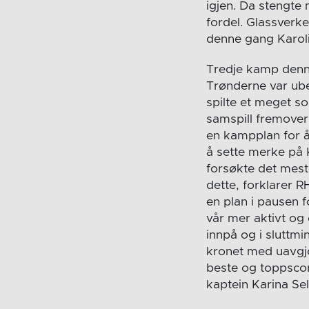
igjen. Da stengte
fordel. Glassverke
denne gang Karol
Tredje kamp denne
Trønderne var ube
spilte et meget so
samspill fremover
en kampplan for å
å sette merke på K
forsøkte det meste
dette, forklarer 
en plan i pausen f
vår mer aktivt og
innpå og i sluttm
kronet med uavgjo
beste og toppsco
kaptein Karina Se