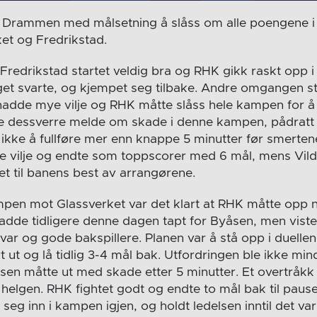
til Drammen med målsetning å slåss om alle poengene
et og Fredrikstad.
redrikstad startet veldig bra og RHK gikk raskt opp i
aget svarte, og kjempet seg tilbake. Andre omgangen st
adde mye vilje og RHK måtte slåss hele kampen for å d
e dessverre melde om skade i denne kampen, pådratt
e ikke å fullføre mer enn knappe 5 minutter før smertene
te vilje og endte som toppscorer med 6 mål, mens Vil
et til banens best av arrangørene.
ampen mot Glassverket var det klart at RHK måtte opp n
de tidligere denne dagen tapt for Byåsen, men viste 
svar og gode bakspillere. Planen var å stå opp i duell
 ut og lå tidlig 3-4 mål bak. Utfordringen ble ikke min
nesen måtte ut med skade etter 5 minutter. Et overtråk
v helgen. RHK fightet godt og endte to mål bak til pau
eg inn i kampen igjen, og holdt ledelsen inntil det va