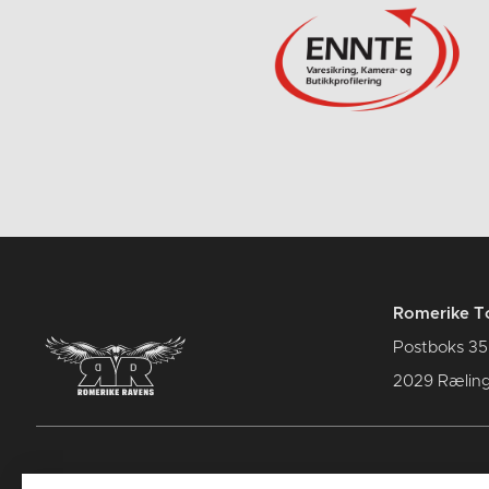
Romerike T
Postboks 35
2029 Rælin
Kontakt oss
: : Term