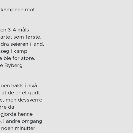
 i kampene mot
 en 3-4 måls
artet som første,
ra seieren i land.
 seg i kamp
 ble for store.
de Byberg
oen hakk i nivå.
at de er et godt
ene, men dessverre
dre da
k gjorde henne
se. I andre omgang
r noen minutter