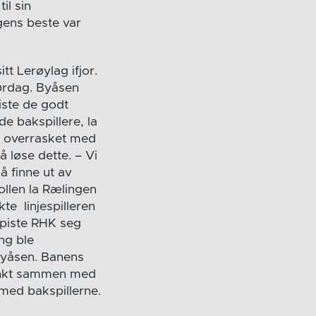
il sin
ngens beste var
 Lerøylag ifjor.
lørdag. Byåsen
iste de godt
e bakspillere, la
n overrasket med
 løse dette. – Vi
 å finne ut av
ollen la Rælingen
te linjespilleren
spiste RHK seg
ng ble
Byåsen. Banens
tinkt sammen med
 med bakspillerne.