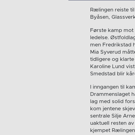
Rælingen reiste 
Byåsen, Glassverk
Første kamp mot F
ledelse. Østfoldl
men Fredrikstad h
Mia Syverud mått
tidligere og klart
Karoline Lund vis
Smedstad blir kår
I inngangen til k
Drammenslaget had
lag med solid for
kom jentene skjevt
sentrale Silje Ar
uaktuell resten a
kjempet Rælingen s