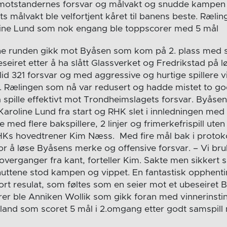
 motstandernes forsvar og målvakt og snudde kampen t
ts målvakt ble velfortjent kåret til banens beste. Ræli
ine Lund som nok engang ble toppscorer med 5 mål
 runden gikk mot Byåsen som kom på 2. plass med sitt
seiret etter å ha slått Glassverket og Fredrikstad på 
lid 321 forsvar og med aggressive og hurtige spillere v
. Rælingen som nå var redusert og hadde mistet to god
 spille effektivt mot Trondheimslagets forsvar. Byåse
aroline Lund fra start og RHK slet i innledningen med å
 med flere bakspillere, 2 linjer og frimerkefrispill uten
RHKs hovedtrener Kim Næss. Med fire mål bak i protok
or å løse Byåsens merke og offensive forsvar. – Vi bruk
 overganger fra kant, forteller Kim. Sakte men sikkert 
inuttene stod kampen og vippet. En fantastisk opphenti
rt resulat, som føltes som en seier mot et ubeseiret 
rer ble Anniken Wollik som gikk foran med vinnerins
lland som scoret 5 mål i 2.omgang etter godt samspill