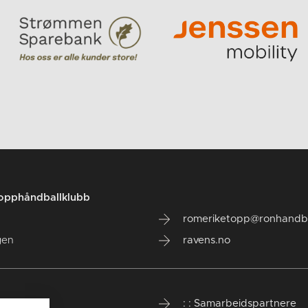
opphåndballklubb
romeriketopp@ronhandba
gen
ravens.no
inliste
: : Samarbeidspartnere