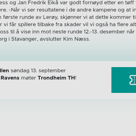
s og Jan Fredrik Eikå var godt fornøyd etter en tøff
e. -Når vi ser resultatene i de andre kampene og at in
første runde av Lerøy, skjønner vi at dette kommer til
r vi får spillere tilbake fra skader vil vi også ha flere al
oss til å vise inn mot neste runde 12.-13. desember når
rg i Stavanger, avslutter Kim Næss.
len
søndag 13. september
r
Ravens
møter
Trondheim TH
!