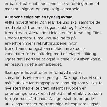
er basert på klubbledelsene sine vurderinger om et
mer forutsigbart og langsiktig samarbeid.
Klubbene enige om en tydelig avtale
RHKs hovedtrener Daniel Birkelund skal samarbeide
med rekrutt-trenerne i egen klubb og Nit/Haks
trenertream, Alexander Linløkken Pettersen og Ellen
Bredal Oftedal. Birkelund skal delta på
enkelttreninger i rekruttgruppene, hvor
trenerteamene også kan melde inn aktuelle
kandidater for hospitering med elitelaget. I tillegg
ligger det i kortene at også Michael O’Sullivan kan bli
en ressurs i dette samarbeidet.
Rælingens hovedtrener er fornøyd med at
samarbeidsavtalen er tydelig. -I Rælingen har vi som
mål å utvikle landslagsspillere samtidig som vi skal ta
nye steg med elitelaget. Internt i klubben er
prioriteringene avklart i forhold til at all aktivitet som
foregår på nivået under A-laget skal skape gode
utviklings-arenaer og fremtidige elitespillere. Også i