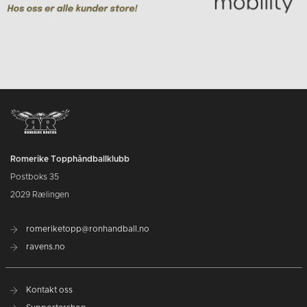
Romerike Topphåndballklubb
Postboks 35
2029 Rælingen
romeriketopp@ronhandball.no
ravens.no
Kontakt oss