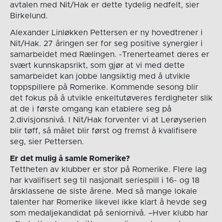
avtalen med Nit/Hak er dette tydelig nedfelt, sier
Birkelund.
Alexander Linløkken Pettersen er ny hovedtrener i
Nit/Hak. 27 åringen ser for seg positive synergier i
samarbeidet med Rælingen. -Trenerteamet deres er
svært kunnskapsrikt, som gjør at vi med dette
samarbeidet kan jobbe langsiktig med å utvikle
toppspillere på Romerike. Kommende sesong blir
det fokus på å utvikle enkeltutøveres ferdigheter slik
at de i første omgang kan etablere seg på
2.divisjonsnivå. I Nit/Hak forventer vi at Lerøyserien
blir tøff, så målet blir først og fremst å kvalifisere
seg, sier Pettersen.
Er det mulig å samle Romerike?
Tettheten av klubber er stor på Romerike. Flere lag
har kvalifisert seg til nasjonalt seriespill i 16- og 18
årsklassene de siste årene. Med så mange lokale
talenter har Romerike likevel ikke klart å hevde seg
som medaljekandidat på seniornivå. –Hver klubb har