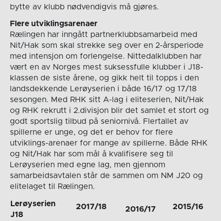
bytte av klubb nødvendigvis må gjøres.
Flere utviklingsarenaer
Rælingen har inngått partnerklubbsamarbeid med
Nit/Hak som skal strekke seg over en 2-årsperiode
med intensjon om forlengelse. Nittedalklubben har
vært en av Norges mest suksessfulle klubber i J18-
klassen de siste årene, og gikk helt til topps i den
landsdekkende Lerøyserien i både 16/17 og 17/18
sesongen. Med RHK sitt A-lag i eliteserien, Nit/Hak
og RHK rekrutt i 2.divisjon blir det samlet et stort og
godt sportslig tilbud på seniornivå. Flertallet av
spillerne er unge, og det er behov for flere
utviklings-arenaer for mange av spillerne. Både RHK
og Nit/Hak har som mål å kvalifisere seg til
Lerøyserien med egne lag, men gjennom
samarbeidsavtalen står de sammen om NM J20 og
elitelaget til Rælingen.
Lerøyserien
2017/18
2015/16
2016/17
J18