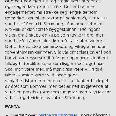
ofte hatt nok med sitt, og særlig vært preget av
egne agendaer på juniornivå. Det er bra, men
engasjementet må strekke seg lengre dersom
Romerike skal bli en faktor på seniornivå, sier RHKs
sportssjef Svein H. Strømberg. Samarbeidet med
Nit/Hak er den første byggesteinen i Rælingens
visjon om å skape en klubb som favner flere, men
sportsjefen åpner ikke døren for alle uten videre. –
Det er krevende å samarbeide, og viktig å ha noen
forventningsavklaringer. Slik vår organisasjon er i dag
har vi ikke ressurser til å følge opp mange klubber i
tillegg til forpliktelsene som ligger i vårt eget hus.
Skal man være med må man også være villig til å
bidra. Kanskje klarer vi å lande gode
samarbeidsformer med en eller to klubber til i løpet
av året som kommer, men det er helt avgjørende at
vi får en praktisk form som fungerer med Nit/Hak før
vi tar steget videre, avslutter Strømberg.
FAKTA:
Oversikt over
partnerklubbavtaler
i norsk håndball