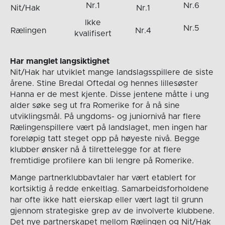
Nr.1
Nr.6
Nit/Hak
Nr.1
Ikke
Nr.5
Rælingen
Nr.4
kvalifisert
Har manglet langsiktighet
Nit/Hak har utviklet mange landslagsspillere de siste
årene. Stine Bredal Oftedal og hennes lillesøster
Hanna er de mest kjente. Disse jentene måtte i ung
alder søke seg ut fra Romerike for å nå sine
utviklingsmål. På ungdoms- og juniornivå har flere
Rælingenspillere vært på landslaget, men ingen har
foreløpig tatt steget opp på høyeste nivå. Begge
klubber ønsker nå å tilrettelegge for at flere
fremtidige profilere kan bli lengre på Romerike.
Mange partnerklubbavtaler har vært etablert for
kortsiktig å redde enkeltlag. Samarbeidsforholdene
har ofte ikke hatt eierskap eller vært lagt til grunn
gjennom strategiske grep av de involverte klubbene.
Det nye partnerskapet mellom Rælingen og Nit/Hak