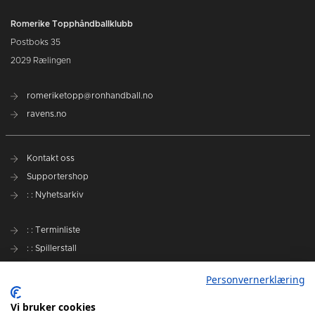
Romerike Topphåndballklubb
Postboks 35
2029 Rælingen
romeriketopp@ronhandball.no
ravens.no
Kontakt oss
Supportershop
: : Nyhetsarkiv
: : Terminliste
: : Spillerstall
Preseason Challenge
Personvernerklæring
: : Samarbeidspartnere
Vi bruker cookies