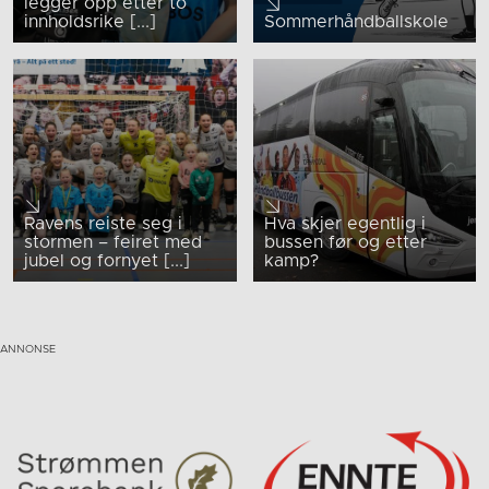
legger opp etter to
innholdsrike [...]
Sommerhåndballskole
Ravens reiste seg i
Hva skjer egentlig i
stormen – feiret med
bussen før og etter
jubel og fornyet [...]
kamp?