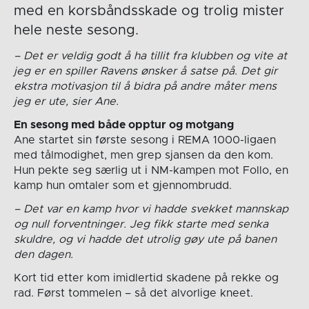
med en korsbåndsskade og trolig mister
hele neste sesong.
– Det er veldig godt å ha tillit fra klubben og vite at
jeg er en spiller Ravens ønsker å satse på. Det gir
ekstra motivasjon til å bidra på andre måter mens
jeg er ute, sier Ane.
En sesong med både opptur og motgang
Ane startet sin første sesong i REMA 1000-ligaen
med tålmodighet, men grep sjansen da den kom.
Hun pekte seg særlig ut i NM-kampen mot Follo, en
kamp hun omtaler som et gjennombrudd.
– Det var en kamp hvor vi hadde svekket mannskap
og null forventninger. Jeg fikk starte med senka
skuldre, og vi hadde det utrolig gøy ute på banen
den dagen.
Kort tid etter kom imidlertid skadene på rekke og
rad. Først tommelen – så det alvorlige kneet.