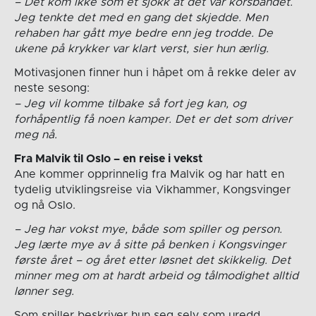
– Det kom ikke som et sjokk at det var korsbåndet.
Jeg tenkte det med en gang det skjedde. Men
rehaben har gått mye bedre enn jeg trodde. De
ukene på krykker var klart verst, sier hun ærlig.
Motivasjonen finner hun i håpet om å rekke deler av
neste sesong:
– Jeg vil komme tilbake så fort jeg kan, og
forhåpentlig få noen kamper. Det er det som driver
meg nå.
Fra Malvik til Oslo – en reise i vekst
Ane kommer opprinnelig fra Malvik og har hatt en
tydelig utviklingsreise via Vikhammer, Kongsvinger
og nå Oslo.
– Jeg har vokst mye, både som spiller og person.
Jeg lærte mye av å sitte på benken i Kongsvinger
første året – og året etter løsnet det skikkelig. Det
minner meg om at hardt arbeid og tålmodighet alltid
lønner seg.
Som spiller beskriver hun seg selv som uredd,