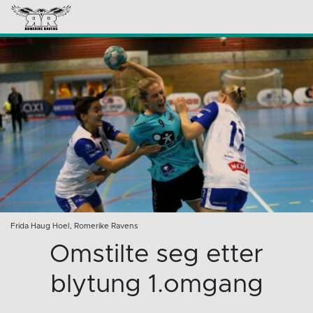
Frida Haug Hoel, Romerike Ravens
Omstilte seg etter
blytung 1.omgang