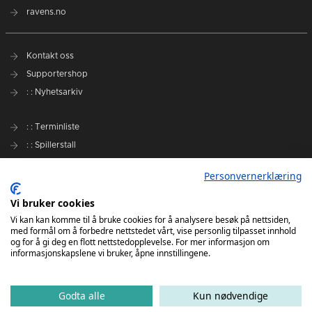
ravens.no
Kontakt oss
Supportershop
: : Nyhetsarkiv
: : Terminliste
: : Spillerstall
Preseason Challenge
Personvernerklæring
: : Samarbeidspartnere
Vi bruker cookies
Slik kan du støtte Romerike Ravens
Vi kan kan komme til å bruke cookies for å analysere besøk på nettsiden,
med formål om å forbedre nettstedet vårt, vise personlig tilpasset innhold
Personvernerklæring
og for å gi deg en flott nettstedopplevelse. For mer informasjon om
informasjonskapslene vi bruker, åpne innstillingene.
Godta alle
Kun nødvendige