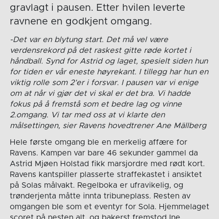
gravlagt i pausen. Etter hvilen leverte
ravnene en godkjent omgang.
-Det var en blytung start. Det må vel være
verdensrekord på det raskest gitte røde kortet i
håndball. Synd for Astrid og laget, spesielt siden hun
for tiden er vår eneste høyrekant. I tillegg har hun en
viktig rolle som 2’er i forsvar. I pausen var vi enige
om at når vi gjør det vi skal er det bra. Vi hadde
fokus på å fremstå som et bedre lag og vinne
2.omgang. Vi tar med oss at vi klarte den
målsettingen, sier Ravens hovedtrener Ane Mällberg
Hele første omgang ble en merkelig affære for
Ravens. Kampen var bare 46 sekunder gammel da
Astrid Mjøen Holstad fikk marsjordre med rødt kort.
Ravens kantspiller plasserte straffekastet i ansiktet
på Solas målvakt. Regelboka er ufravikelig, og
trønderjenta måtte innta tribuneplass. Resten av
omgangen ble som et eventyr for Sola. Hjemmelaget
scoret på nesten alt, og bakerst fremstod Ine