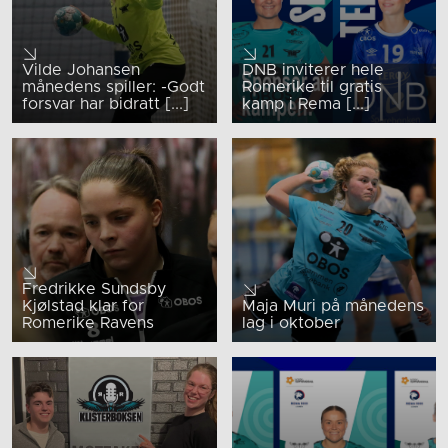
Vilde Johansen
DNB inviterer hele
månedens spiller: -Godt
Romerike til gratis
forsvar har bidratt [...]
kamp i Rema [...]
Fredrikke Sundsby
Kjølstad klar for
Maja Muri på månedens
Romerike Ravens
lag i oktober