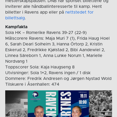
mesterskapspausen. DNB har sponset billettene og
inviterer alle håndballinteresserte til kamp. Hent
billetter i Ravens app eller på
nettstedet for
billettsalg
.
Kampfakta
Sola HK – Romerike Ravens 39-27 (22-9)
Målscorere Ravens: Maja Muri 7 (1), Frida Haug Hoel
6, Sarah Deari Solheim 3, Hanna Örtorp 2, Kristin
Eskerud 2, Fredrikke Kjølstad 2, Bibi Aandewiel 2,
Linnea Säreborn 1, Anna Lunke Norum 1, Marielle
Nordvang 1
Toppscorer Sola: Kaja Haugseng 8
Utvisninger: Sola 1×2, Ravens ingen / 1 disk
Dommere: Fredrik Andresen og Jørgen Nystad Wold
Tilskuere i Åsenhallen: 474