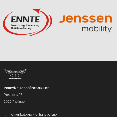
Romerike Topphåndballklubb
Postboks 35
2029 Rælingen
romeriketopp@ronhandball.no