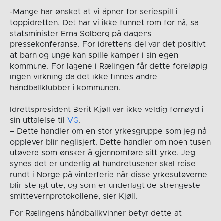
-Mange har ønsket at vi åpner for seriespill i
toppidretten. Det har vi ikke funnet rom for nå, sa
statsminister Erna Solberg på dagens
pressekonferanse. For idrettens del var det positivt
at barn og unge kan spille kamper i sin egen
kommune. For lagene i Rælingen får dette foreløpig
ingen virkning da det ikke finnes andre
håndballklubber i kommunen.
Idrettspresident Berit Kjøll var ikke veldig fornøyd i
sin uttalelse til
VG
.
– Dette handler om en stor yrkesgruppe som jeg nå
opplever blir neglisjert. Dette handler om noen tusen
utøvere som ønsker å gjennomføre sitt yrke. Jeg
synes det er underlig at hundretusener skal reise
rundt i Norge på vinterferie når disse yrkesutøverne
blir stengt ute, og som er underlagt de strengeste
smittevernprotokollene, sier Kjøll.
For Rælingens håndballkvinner betyr dette at