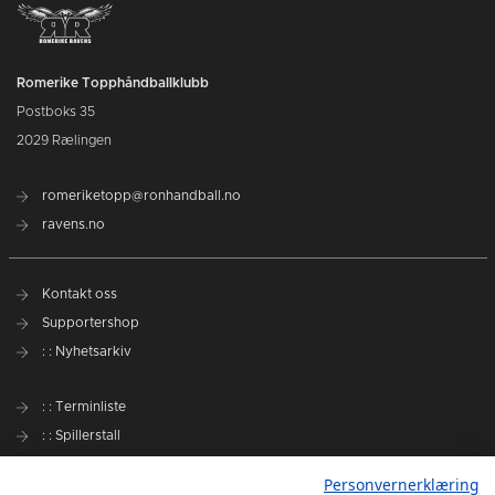
Romerike Topphåndballklubb
Postboks 35
2029 Rælingen
romeriketopp@ronhandball.no
ravens.no
Kontakt oss
Supportershop
: : Nyhetsarkiv
: : Terminliste
: : Spillerstall
Preseason Challenge
Personvernerklæring