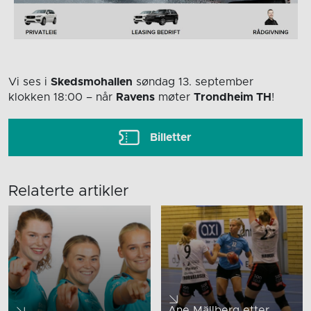
Vi ses i
Skedsmohallen
søndag 13. september
klokken 18:00
– når
Ravens
møter
Trondheim TH
!
Billetter
Relaterte artikler
Ane Mällberg etter