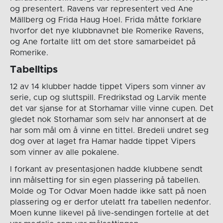
og presentert. Ravens var representert ved Ane
Mällberg og Frida Haug Hoel. Frida måtte forklare
hvorfor det nye klubbnavnet ble Romerike Ravens,
og Ane fortalte litt om det store samarbeidet på
Romerike.
Tabelltips
12 av 14 klubber hadde tippet Vipers som vinner av
serie, cup og sluttspill. Fredrikstad og Larvik mente
det var sjanse for at Storhamar ville vinne cupen. Det
gledet nok Storhamar som selv har annonsert at de
har som mål om å vinne en tittel. Bredeli undret seg
dog over at laget fra Hamar hadde tippet Vipers
som vinner av alle pokalene.
I forkant av presentasjonen hadde klubbene sendt
inn målsetting for sin egen plassering på tabellen.
Molde og Tor Odvar Moen hadde ikke satt på noen
plassering og er derfor utelatt fra tabellen nedenfor.
Moen kunne likevel på live-sendingen fortelle at det