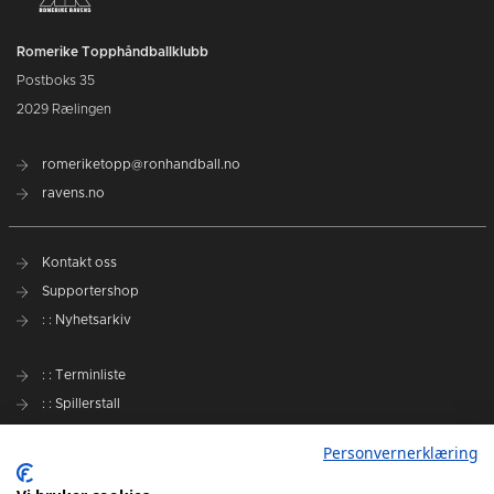
Romerike Topphåndballklubb
Postboks 35
2029 Rælingen
romeriketopp@ronhandball.no
ravens.no
Kontakt oss
Supportershop
: : Nyhetsarkiv
: : Terminliste
: : Spillerstall
Preseason Challenge
Personvernerklæring
: : Samarbeidspartnere