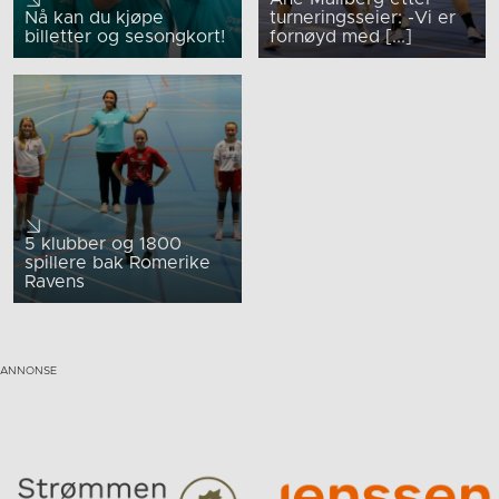
Nå kan du kjøpe
turneringsseier: -Vi er
billetter og sesongkort!
fornøyd med [...]
5 klubber og 1800
spillere bak Romerike
Ravens