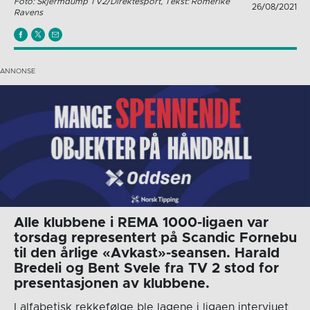
Foto: Skjermdump TV2/Direktesport, Tekst: Romerike
26/08/2021
Ravens
Alle klubbene i REMA 1000-ligaen var
torsdag representert på Scandic Fornebu
til den årlige «Avkast»-seansen. Harald
Bredeli og Bent Svele fra TV 2 stod for
presentasjonen av klubbene.
I alfabetisk rekkefølge ble lagene i ligaen intervjuet