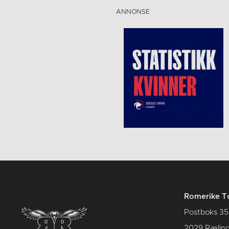
Romerike T
Postboks 35
2029 Rælin