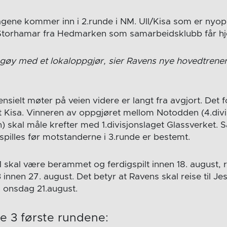
ene kommer inn i 2.runde i NM. Ull/Kisa som er nyopp
r Storhamar fra Hedmarken som samarbeidsklubb får 
ig gøy med et lokaloppgjør, sier Ravens nye hovedtrene
ielt møter på veien videre er langt fra avgjort. Det f
 Kisa. Vinneren av oppgjøret mellom Notodden (4.div
n) skal måle krefter med 1.divisjonslaget Glassverket.
pilles før motstanderne i 3.runde er bestemt.
 skal være berammet og ferdigspilt innen 18. august, r
innen 27. august. Det betyr at Ravens skal reise til Jes
n onsdag 21.august.
e 3 første rundene: