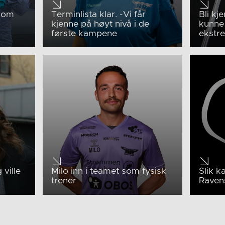
 som
Terminlista klar. -Vi får
Bli kj
å
kjenne på høyt nivå i de
kunne
første kampene
ekstr
 ville
Milo inn i teamet som fysisk
Slik k
trener
Raven