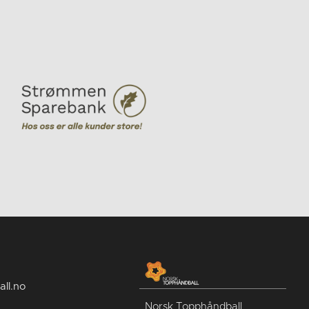
ll.no
Norsk Topphåndball