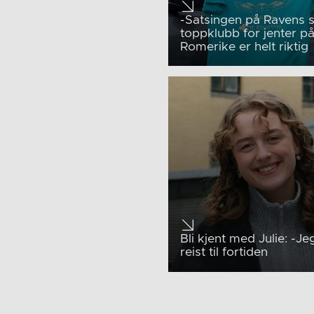
-Satsingen på Ravens
toppklubb for jenter p
Romerike er helt riktig
Bli kjent med Julie: -Jeg
reist til fortiden