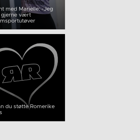
ent med Marielle: -Jeg
 gjerne vært
emsportutøver
an du støtte Romerike
s