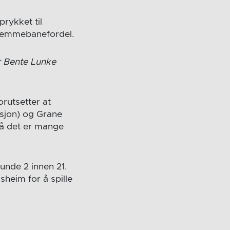
rykket til
hjemmebanefordel.
r Bente Lunke
orutsetter at
isjon) og Grane
 Så det er mange
unde 2 innen 21.
sheim for å spille