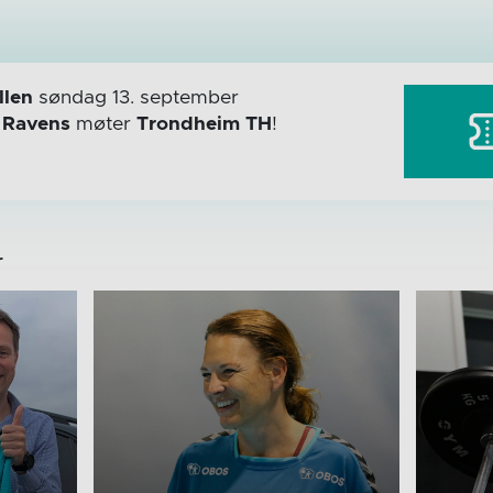
len
søndag 13. september
r
Ravens
møter
Trondheim TH
!
r