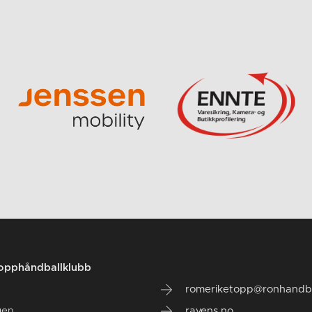
opphåndballklubb
romeriketopp@ronhandba
gen
ravens.no