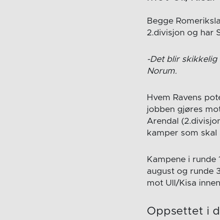
Begge Romerikslag
2.divisjon og ha
-Det blir skikkel
Norum.
Hvem Ravens potens
jobben gjøres mot
Arendal (2.divisjo
kamper som skal s
Kampene i runde 1
august og runde 3 
mot Ull/Kisa inne
Oppsettet i d