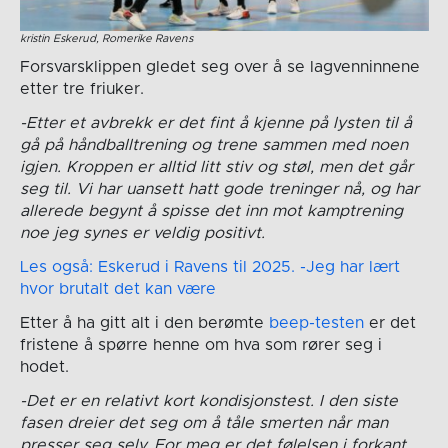
kristin Eskerud, Romerike Ravens
Forsvarsklippen gledet seg over å se lagvenninnene
etter tre friuker.
-Etter et avbrekk er det fint å kjenne på lysten til å
gå på håndballtrening og trene sammen med noen
igjen. Kroppen er alltid litt stiv og støl, men det går
seg til. Vi har uansett hatt gode treninger nå, og har
allerede begynt å spisse det inn mot kamptrening
noe jeg synes er veldig positivt.
Les også: Eskerud i Ravens til 2025. -Jeg har lært
hvor brutalt det kan være
Etter å ha gitt alt i den berømte
beep-testen
er det
fristene å spørre henne om hva som rører seg i
hodet.
-Det er en relativt kort kondisjonstest. I den siste
fasen dreier det seg om å tåle smerten når man
presser seg selv. For meg er det følelsen i forkant