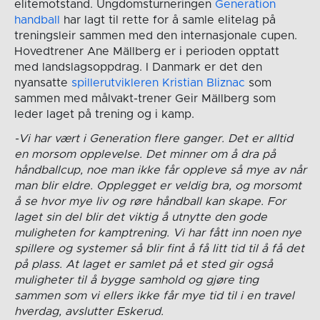
elitemotstand. Ungdomsturneringen
Generation
handball
har lagt til rette for å samle elitelag på
treningsleir sammen med den internasjonale cupen.
Hovedtrener Ane Mällberg er i perioden opptatt
med landslagsoppdrag. I Danmark er det den
nyansatte
spillerutvikleren Kristian Bliznac
som
sammen med målvakt-trener Geir Mällberg som
leder laget på trening og i kamp.
-Vi har vært i Generation flere ganger. Det er alltid
en morsom opplevelse. Det minner om å dra på
håndballcup, noe man ikke får oppleve så mye av når
man blir eldre. Opplegget er veldig bra, og morsomt
å se hvor mye liv og røre håndball kan skape. For
laget sin del blir det viktig å utnytte den gode
muligheten for kamptrening. Vi har fått inn noen nye
spillere og systemer så blir fint å få litt tid til å få det
på plass. At laget er samlet på et sted gir også
muligheter til å bygge samhold og gjøre ting
sammen som vi ellers ikke får mye tid til i en travel
hverdag, avslutter Eskerud.