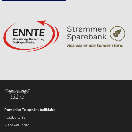
Romerike Topphåndballklubb
Postboks 35
2029 Rælingen