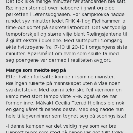
Det tok ikke mange minutter før standarden ble satt.
Rælingen stormet over naboene i grønt og eide
parketten i Lørenskoghallen. Før kampklokka hadde
rundet syv minutter ledet RHK 4-1 og Fjellhammer la
time-out kortet på sekretariatbordet. Det var tydelig
tempoforskjell og større vilje blant Rælingsjentene til
å gi litt ekstra i duellene. Med sluttspurt i 1.omgang
økte hvittrøyene fra 17-10 til 20-10 i omgangens siste
minutter. Spørsmålet om hvem som skulle ta med
seg poengene var dermed i realiteten avgjort.
Mange som meldte seg på
Etter hvilen fortsatte kampen i samme mønster.
Rælingen rullerte på mannskapet uten å vise noen
svakhetstegn. Med kun ni tekniske feil gjennom en
kamp med stort tempo viste RHK også at de har
formen inne. Målvakt Cecilia Tærud Hjellnes ble nok
en gang kåret til banens beste. Med seg hadde hun
hele ti lagvenninner som tegnet seg på scoringslista!
-I denne kampen var det veldig mye som var bra.
Uansett hvem som stod på banen var det fullt trøkk,