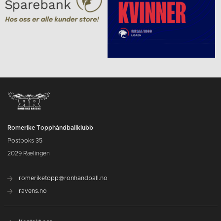
Romerike Topphåndballklubb
Postboks 35
2029 Rælingen
romeriketopp@ronhandball.no
ravens.no