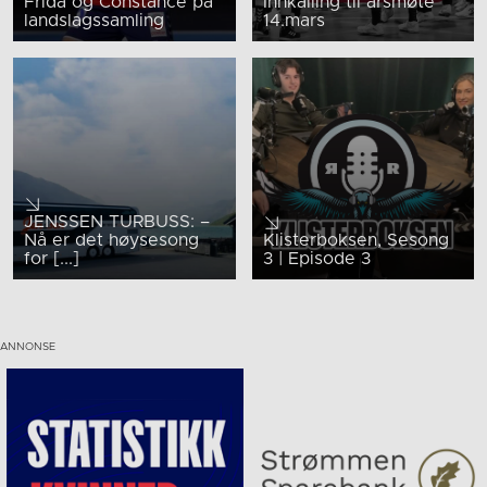
Frida og Constance på
Innkalling til årsmøte
landslagssamling
14.mars
JENSSEN TURBUSS: –
Nå er det høysesong
Klisterboksen, Sesong
for [...]
3 | Episode 3