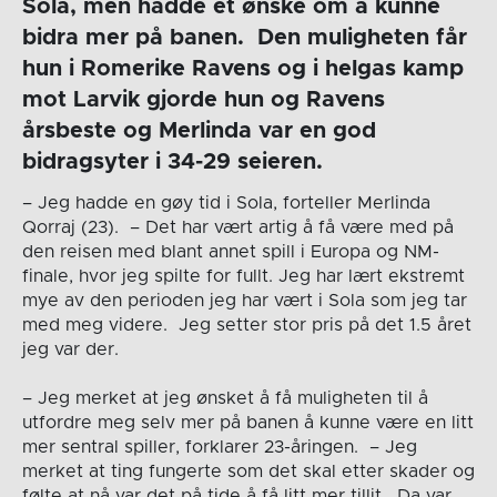
Sola, men hadde et ønske om å kunne
bidra mer på banen. Den muligheten får
hun i Romerike Ravens og i helgas kamp
mot Larvik gjorde hun og Ravens
årsbeste og Merlinda var en god
bidragsyter i 34-29 seieren.
– Jeg hadde en gøy tid i Sola, forteller Merlinda
Qorraj (23). – Det har vært artig å få være med på
den reisen med blant annet spill i Europa og NM-
finale, hvor jeg spilte for fullt. Jeg har lært ekstremt
mye av den perioden jeg har vært i Sola som jeg tar
med meg videre. Jeg setter stor pris på det 1.5 året
jeg var der.
– Jeg merket at jeg ønsket å få muligheten til å
utfordre meg selv mer på banen å kunne være en litt
mer sentral spiller, forklarer 23-åringen. – Jeg
merket at ting fungerte som det skal etter skader og
følte at nå var det på tide å få litt mer tillit. Da var