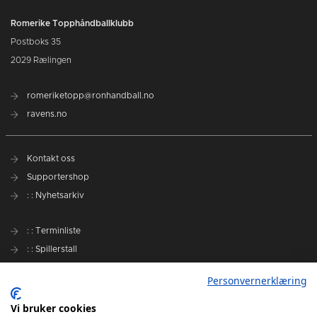
Romerike Topphåndballklubb
Postboks 35
2029 Rælingen
romeriketopp@ronhandball.no
ravens.no
Kontakt oss
Supportershop
: : Nyhetsarkiv
: : Terminliste
: : Spillerstall
Preseason Challenge
Personvernerklæring
: : Samarbeidspartnere
Vi bruker cookies