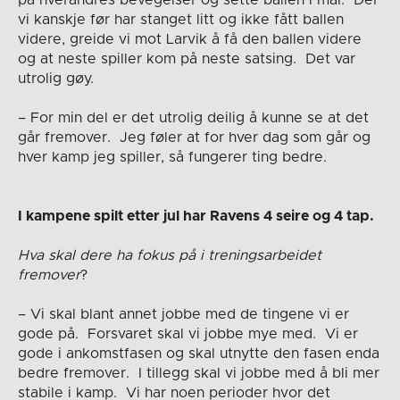
på hverandres bevegelser og sette ballen i mål. Der
vi kanskje før har stanget litt og ikke fått ballen
videre, greide vi mot Larvik å få den ballen videre
og at neste spiller kom på neste satsing. Det var
utrolig gøy.
– For min del er det utrolig deilig å kunne se at det
går fremover. Jeg føler at for hver dag som går og
hver kamp jeg spiller, så fungerer ting bedre.
I kampene spilt etter jul har Ravens 4 seire og 4 tap.
Hva skal dere ha fokus på i treningsarbeidet
fremover
?
– Vi skal blant annet jobbe med de tingene vi er
gode på. Forsvaret skal vi jobbe mye med. Vi er
gode i ankomstfasen og skal utnytte den fasen enda
bedre fremover. I tillegg skal vi jobbe med å bli mer
stabile i kamp. Vi har noen perioder hvor det