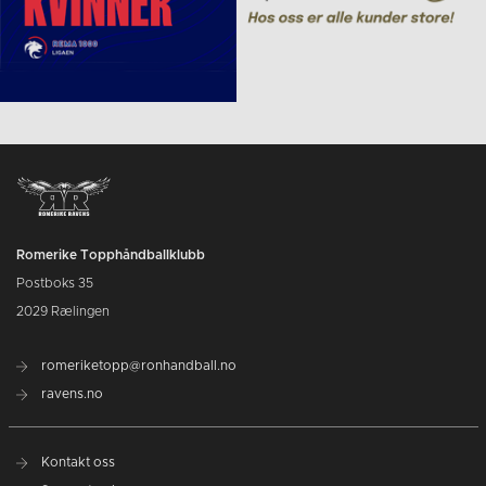
Romerike Topphåndballklubb
Postboks 35
2029 Rælingen
romeriketopp@ronhandball.no
ravens.no
Kontakt oss