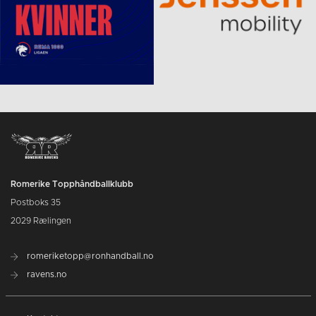
Romerike Topphåndballklubb
Postboks 35
2029 Rælingen
romeriketopp@ronhandball.no
ravens.no