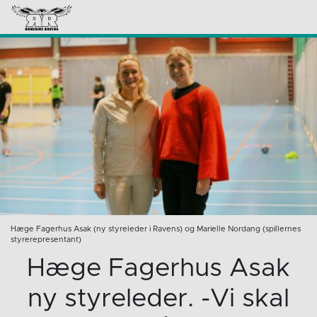
Hæge Fagerhus Asak (ny styreleder i Ravens) og Marielle Nordang (spillernes
styrerepresentant)
Hæge Fagerhus Asak
ny styreleder. -Vi skal