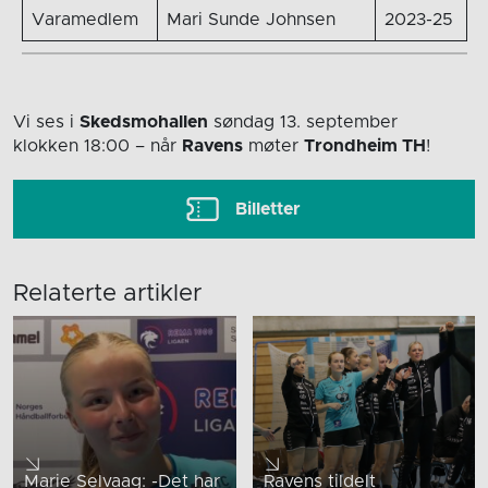
Varamedlem
Mari Sunde Johnsen
2023-25
Vi ses i
Skedsmohallen
søndag 13. september
klokken 18:00
– når
Ravens
møter
Trondheim TH
!
Billetter
Relaterte artikler
Marie Selvaag: -Det har
Ravens tildelt