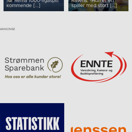
for Rema 1000-ligaspill
Ravens. -Hun er en
kommende [...]
spiller med stort [...]