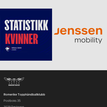
Romerike Topphåndballklubb
Postboks 35
2029 Rælingen