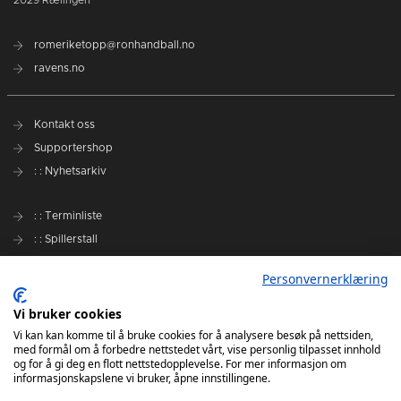
romeriketopp@ronhandball.no
ravens.no
Kontakt oss
Supportershop
: : Nyhetsarkiv
: : Terminliste
: : Spillerstall
Preseason Challenge
Personvernerklæring
: : Samarbeidspartnere
Vi bruker cookies
Slik kan du støtte Romerike Ravens
Vi kan kan komme til å bruke cookies for å analysere besøk på nettsiden,
med formål om å forbedre nettstedet vårt, vise personlig tilpasset innhold
Personvernerklæring
og for å gi deg en flott nettstedopplevelse. For mer informasjon om
informasjonskapslene vi bruker, åpne innstillingene.