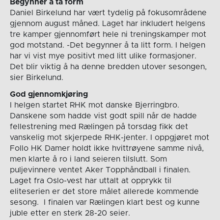
Begynner å ta form
Daniel Birkelund har vært tydelig på fokusområdene
gjennom august måned. Laget har inkludert helgens
tre kamper gjennomført hele ni treningskamper mot
god motstand. -Det begynner å ta litt form. I helgen
har vi vist mye positivt med litt ulike formasjoner.
Det blir viktig å ha denne bredden utover sesongen,
sier Birkelund.
God gjennomkjøring
I helgen startet RHK mot danske Bjerringbro.
Danskene som hadde vist godt spill når de hadde
fellestrening med Rælingen på torsdag fikk det
vanskelig mot skjerpede RHK-jenter. I oppgjøret mot
Follo HK Damer holdt ikke hvittrøyene samme nivå,
men klarte å ro i land seieren tilslutt. Som
puljevinnere ventet Aker Topphåndball i finalen.
Laget fra Oslo-vest har uttalt at opprykk til
eliteserien er det store målet allerede kommende
sesong. I finalen var Rælingen klart best og kunne
juble etter en sterk 28-20 seier.