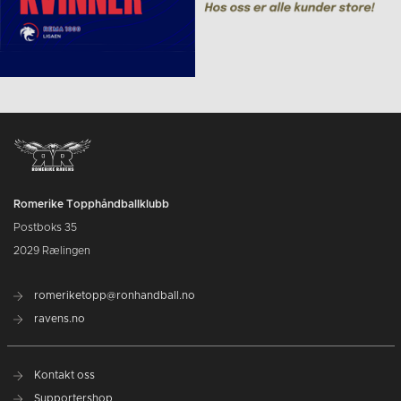
Romerike Topphåndballklubb
Postboks 35
2029 Rælingen
romeriketopp@ronhandball.no
ravens.no
Kontakt oss
Supportershop