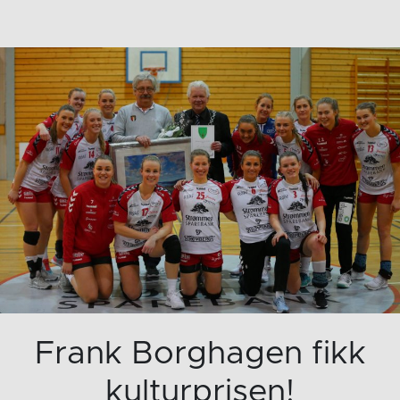
Frank Borghagen fikk
kulturprisen!