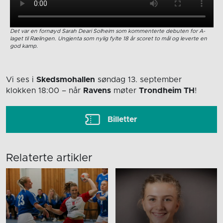
Det var en fornøyd Sarah Deari Solheim som kommenterte debuten for A-
laget til Rælingen. Ungjenta som nylig fylte 18 år scoret to mål og leverte en
god kamp.
Vi ses i
Skedsmohallen
søndag 13. september
klokken 18:00
– når
Ravens
møter
Trondheim TH
!
Billetter
Relaterte artikler