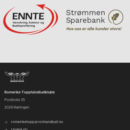
Romerike Topphåndballklubb
Postboks 35
2029 Rælingen
romeriketopp@ronhandball.no
ravens.no