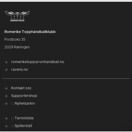
Romerike Topphåndballklubb
Postboks 35
2029 Rælingen
romeriketopp@ronhandball.no
ravens.no
Kontakt oss
Supportershop
: : Nyhetsarkiv
: : Terminliste
: : Spillerstall