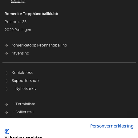
Romerike Topphåndballklubb
Postboks 35
2029 Rælingen
romeriketopp@ronhandball.no
ravens.no
Kontakt oss
Supportershop
: : Nyhetsarkiv
: : Terminliste
: : Spillerstall
Preseason Challenge
Personvernerklæring
: : Samarbeidspartnere
Vi bruker cookies