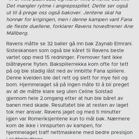
Det mangler rytme i angrepsspillet. Dette ser også
ut til å prege oss også bakover. Jentene skal ha
honnør for krigingen, men i denne kampen vant Fana
de fleste duellene, forklarer Ravens hovedtrener Ane
Mällberg.
Ravens måtte se 32 baller gå inn bak Zaynab Elmrani.
Sisteskansen som også ble kåret til Ravens beste
vartet opp med 15 redninger. Fremover fant ikke
blåtrøyene flyten. Bakspillerrekka kom ofte for tett
på og ble stadig låst ned av innbitte Fana spillere.
Denne kvelden ble det rett og slett for mye feil og
bom. Hjemmelaget så på ingen måte til å bli preget
av at de måtte klare seg uten Celine Solstad
gjennom hele 2.omgang etter at hun ble båret av
banen med skade. Resultatet ble at resten av laget
tok mer ansvar. Ravens jaget og med ti minutter
igjen var Romeriksjentene kun to mål bak. Nærmere
kom de ikke i innspurten av kampen, for
hjemmelaget traff nettmaskene med bedre presisjon