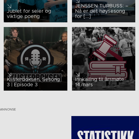
JENSSEN TURBUSS: –
Jublet for seier og
Nå er det høysesong
viktige poeng
for [...]
Klisterboksen, Sesong
Innkalling til årsmøte
3 | Episode 3
14.mars