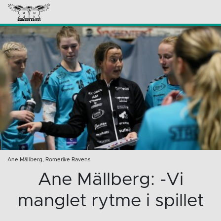
Ane Mällberg, Romerike Ravens
Ane Mällberg: -Vi
manglet rytme i spillet