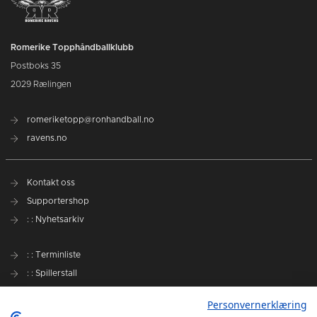
Romerike Topphåndballklubb
Postboks 35
2029 Rælingen
romeriketopp@ronhandball.no
ravens.no
Kontakt oss
Supportershop
: : Nyhetsarkiv
: : Terminliste
: : Spillerstall
Preseason Challenge
Personvernerklæring