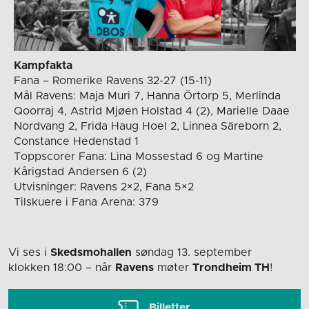
Kampfakta
Fana – Romerike Ravens 32-27 (15-11)
Mål Ravens: Maja Muri 7, Hanna Örtorp 5, Merlinda
Qoorraj 4, Astrid Mjøen Holstad 4 (2), Marielle Daae
Nordvang 2, Frida Haug Hoel 2, Linnea Säreborn 2,
Constance Hedenstad 1
Toppscorer Fana: Lina Mossestad 6 og Martine
Kårigstad Andersen 6 (2)
Utvisninger: Ravens 2×2, Fana 5×2
Tilskuere i Fana Arena: 379
Vi ses i
Skedsmohallen
søndag 13. september
klokken 18:00
– når
Ravens
møter
Trondheim TH
!
Billetter