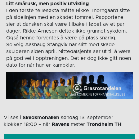
Litt smårusk, men positiv utvikling
I den første fellesøkta måtte Rikke Thorngaard sitte
på sidelinjen med en skadet tommel. Rapportene
sier at dansken skal være tilbake i løpet av et par
dager. Rikke Arnesen deltok ikke grunnet sykdom.
Også henne forventes å være på plass snarlig.
Solveig Aashaug Stangvik har slitt med skade i
skulderen siden april. Nittedalsjenta ser ut til å være
på god vei i opptreningen. Det er dog ikke gitt noen
dato for når hun er kampklar.
Vi ses i
Skedsmohallen
søndag 13. september
klokken 18:00
– når
Ravens
møter
Trondheim TH
!