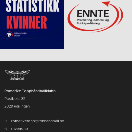
Romerike Topphåndballklubb
Postboks 35
2029 Rælingen
romeriketopp@ronhandball.no
ravens.no