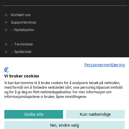
Kontakt oss
Supportershop
: : Nyhetsarkiv
: : Terminliste
: : Spillerstall
Preseason Challenge
Personvernerklæring
: : Samarbeidspartnere
Vi bruker cookies
Slik kan du støtte Romerike Ravens
Vi kan kan komme til å bruke cookies for å analysere besøk på nettsiden,
med formål om å forbedre nettstedet vårt, vise personlig tilpasset innhold
Personvernerklæring
og for å gi deg en flott nettstedopplevelse. For mer informasjon om
informasjonskapslene vi bruker, åpne innstillingene.
Godta alle
Kun nødvendige
Nei, endre valg