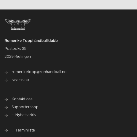
Romerike Topphåndballklubb
Postboks 35
2029 Rælingen
romeriketopp@ronhandball.no
ravens.no
Kontakt oss
Supportershop
: : Nyhetsarkiv
: : Terminliste